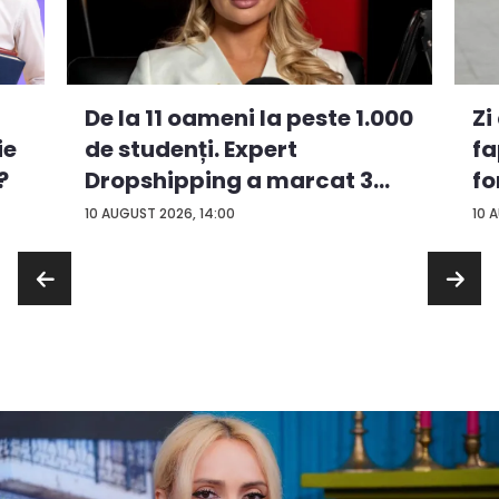
De la 11 oameni la peste 1.000
Zi
ie
de studenți. Expert
fa
?
Dropshipping a marcat 3
fo
an...
om
10 AUGUST 2026, 14:00
10 