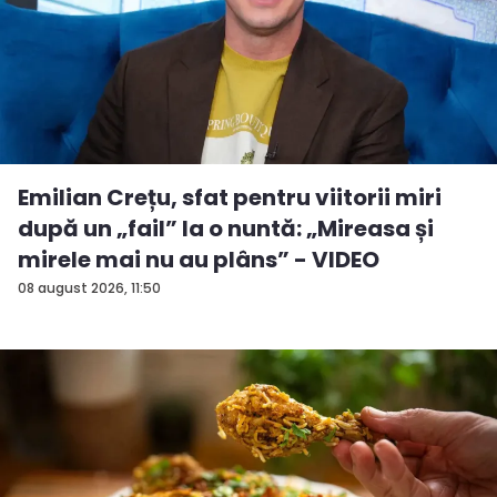
Emilian Crețu, sfat pentru viitorii miri
după un „fail” la o nuntă: „Mireasa și
mirele mai nu au plâns” - VIDEO
08 august 2026, 11:50