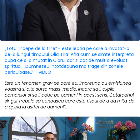
„Totul incepe de la tine” - este lectia pe care a invatat-o
de-a lungul timpului Olia Tira! Afla cum se simte interpreta
dupa ce s-a mutat in Cipru, dar si cat de mult a evoluat
spiritual: „Dumnezeu intotdeauna ma trage din zonele
periculoase..” - VIDEO
Este un fenomen grav pe care eu, impreuna cu emisiunea
voastra si alte surse mass-media, incerc sa il explic
oamenilor si sa ii educ pe oameni in acest sens. Cetateanul
singur trebuie sa cunoasca care este riscul de a da mita, de
a apela la astfel de oameni”.