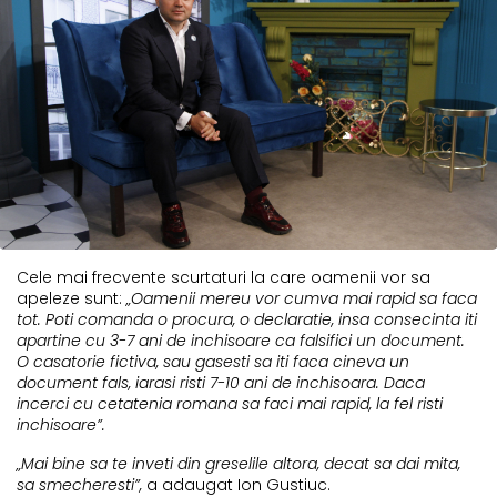
Cele mai frecvente scurtaturi la care oamenii vor sa
apeleze sunt:
„Oamenii mereu vor cumva mai rapid sa faca
tot. Poti comanda o procura, o declaratie, insa consecinta iti
apartine cu 3-7 ani de inchisoare ca falsifici un document.
O casatorie fictiva, sau gasesti sa iti faca cineva un
document fals, iarasi risti 7-10 ani de inchisoara. Daca
incerci cu cetatenia romana sa faci mai rapid, la fel risti
inchisoare”.
„Mai bine sa te inveti din greselile altora, decat sa dai mita,
sa smecheresti”,
a adaugat Ion Gustiuc.