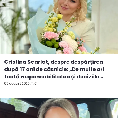
Cristina Scarlat, despre despărțirea
după 17 ani de căsnicie: „De multe ori
toată responsabilitatea și deciziile
erau...
09 august 2026, 11:01