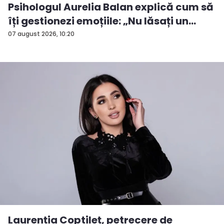
Psihologul Aurelia Balan explică cum să
îți gestionezi emoțiile: „Nu lăsați un
rezu...
07 august 2026, 10:20
Laurenția Coptileț, petrecere de