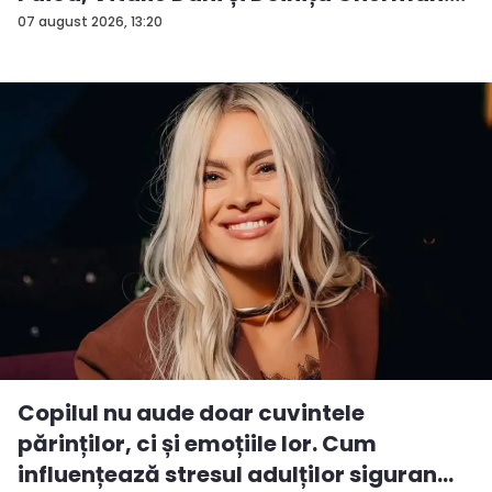
P...
07 august 2026, 13:20
Copilul nu aude doar cuvintele
părinților, ci și emoțiile lor. Cum
influențează stresul adulților siguran...