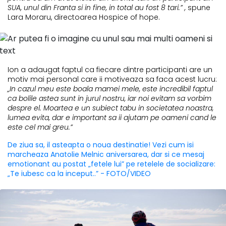
SUA, unul din Franta si in fine, in total au fost 8 tari.” ,
spune
Lara Moraru, directoarea Hospice of hope.
Ion a adaugat faptul ca fiecare dintre participanti are un
motiv mai personal care ii motiveaza sa faca acest lucru:
„In cazul meu este boala mamei mele, este incredibil faptul
ca bolile astea sunt in jurul nostru, iar noi evitam sa vorbim
despre el. Moartea e un subiect tabu in societatea noastra,
lumea evita, dar e important sa ii ajutam pe oameni cand le
este cel mai greu.”
De ziua sa, il asteapta o noua destinatie! Vezi cum isi
marcheaza Anatolie Melnic aniversarea, dar si ce mesaj
emotionant au postat „fetele lui” pe retelele de socializare:
„Te iubesc ca la inceput..” - FOTO/VIDEO