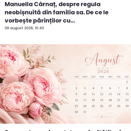
Manuella Cârnaț, despre regula
neobișnuită din familia sa. De ce le
vorbește părinților cu
„dumneavoastră...
06 august 2026, 10:40