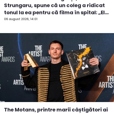
Strungaru, spune că un coleg a ridicat
tonul la ea pentru că filma în spital: „El
a...
06 august 2026, 14:01
The Motans, printre marii câștigători ai