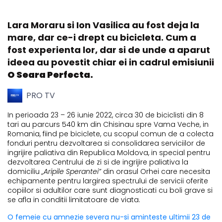
Lara Moraru si Ion Vasilica au fost deja la
mare, dar ce-i drept cu bicicleta. Cum a
fost experienta lor, dar si de unde a aparut
ideea au povestit chiar ei in cadrul emisiunii
O Seara Perfecta.
PRO TV
In perioada 23 – 26 iunie 2022, circa 30 de biciclisti din 8
tari au parcurs 540 km din Chisinau spre Vama Veche, in
Romania, fiind pe biciclete, cu scopul comun de a colecta
fonduri pentru dezvoltarea si consolidarea serviciilor de
ingrijire paliativa din Republica Moldova, in special pentru
dezvoltarea Centrului de zi si de ingrijire paliativa la
domiciliu
„Aripile Sperantei”
din orasul Orhei care necesita
echipamente pentru largirea spectrului de servicii oferite
copiilor si adultilor care sunt diagnosticati cu boli grave si
se afla in conditii limitatoare de viata.
O femeie cu amnezie severa nu-si aminteste ultimii 23 de