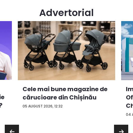
Advertorial
Cele mai bune magazine de
Im
ie
cărucioare din Chișinău
Of
?
Ch
05 AUGUST 2026, 12:32
04 