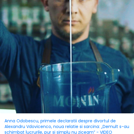
Anna Odobescu, primele declaratii despre divortul de
Alexandru Vdovicenco, noua relatie si sarcina: „Demult s-au
schimbat lucrurile, pur si simplu nu ziceam” - VIDEO