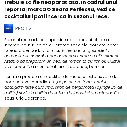
trebuie sa fie neaparat asa. In cadrul unui
reportaj marca
O Seara Perfecta
, vezi ce
cocktailuri poti incerca in sezonul rece.
PRO TV
Sezonul rece aduce dupa sine noi oportunitati de a
incerca bauturi calde cu arome speciale, potrivite pentru
aceasta perioada a anului.
„In fiecare an gusturile la
oamenilor se schimba, dar de ceai si cafea nu uita nimeni.
Astazi o sa preparam un ceai de romanita cu lichior. Gustul
va fi perfect”,
a mentionat Iurie Dobrenco, barman.
Pentru a prepara un cocktail de musetel este nevoie de
doar cateva ingrediente.
„Dupa ce am facut ceaiul
adaugam niste curcuma, sirop de bergamota (ajunge 20 de
mililitri) si 30 de mililitri de lichior de ierburi si amestecam”,
a
spus Iurie Dobrenco.