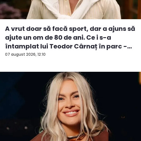
A vrut doar să facă sport, dar a ajuns să
ajute un om de 80 de ani. Ce i s-a
întamplat lui Teodor Cârnaț în parc -
V...
07 august 2026, 12:10