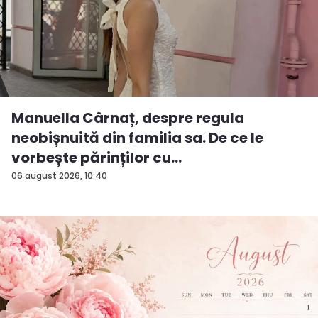
Manuella Cârnaț, despre regula
neobișnuită din familia sa. De ce le
vorbește părinților cu
„dumneavoastră...
06 august 2026, 10:40