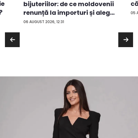
ie
că
bijuteriilor: de ce moldovenii
?
renunță la importuri și aleg
05 
...
06 AUGUST 2026, 12:31