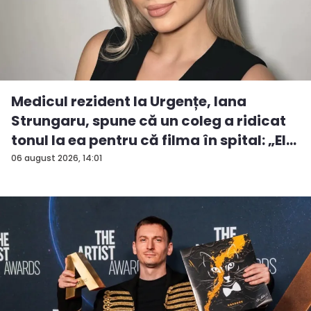
Medicul rezident la Urgențe, Iana
Strungaru, spune că un coleg a ridicat
tonul la ea pentru că filma în spital: „El
a...
06 august 2026, 14:01