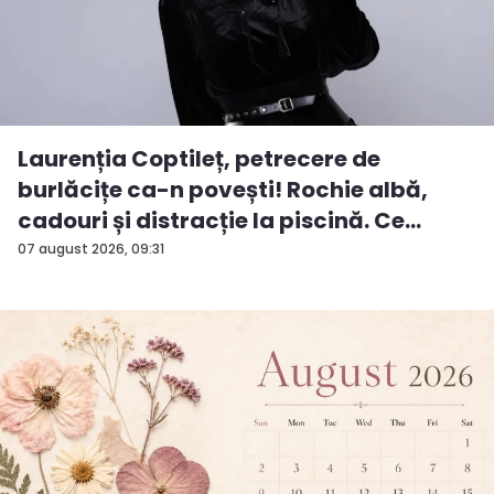
Laurenția Coptileț, petrecere de
burlăcițe ca-n povești! Rochie albă,
cadouri și distracție la piscină. Ce
surp...
07 august 2026, 09:31