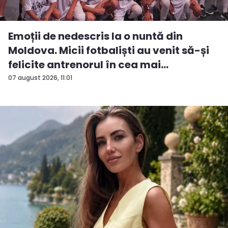
Emoții de nedescris la o nuntă din
Moldova. Micii fotbaliști au venit să-și
felicite antrenorul în cea mai
importan...
07 august 2026, 11:01