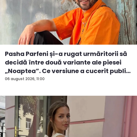
Pasha Parfeni și-a rugat urmăritorii să
decidă între două variante ale piesei
„Noaptea”. Ce versiune a cucerit publi...
06 august 2026, 11:00