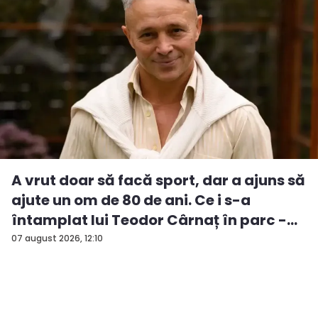
A vrut doar să facă sport, dar a ajuns să
ajute un om de 80 de ani. Ce i s-a
întamplat lui Teodor Cârnaț în parc -
V...
07 august 2026, 12:10