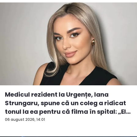
Medicul rezident la Urgențe, Iana
Strungaru, spune că un coleg a ridicat
tonul la ea pentru că filma în spital: „El
a...
06 august 2026, 14:01