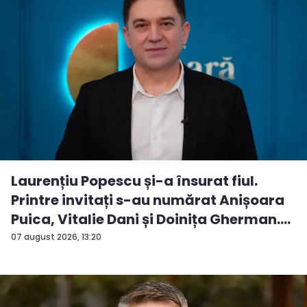
Laurențiu Popescu și-a însurat fiul.
Printre invitați s-au numărat Anișoara
Puica, Vitalie Dani și Doinița Gherman.
P...
07 august 2026, 13:20