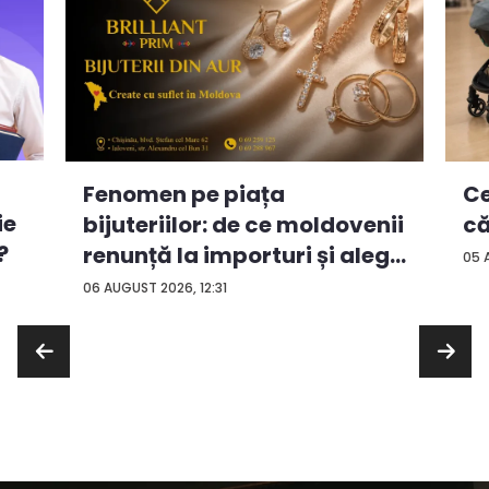
Ce
Fenomen pe piața
ie
că
bijuteriilor: de ce moldovenii
?
renunță la importuri și aleg
05 
...
06 AUGUST 2026, 12:31