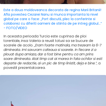
Este a doua moldoveanca decorata de regina Marii Britanii!
Afla povestea Cezarei Nanu si munca importanta la nivel
global pe care o face: „Port discutii, plec la conferinte si
colaborez cu diferiti oameni de stiinta de pe intreg globul...”
- FOTO/VIDEO
In aceasta perioada Turcia este cuprinsa de ploi
torentiale, insa Valeria a reusit totusi sa se bucure de
soarele de acolo.
„Eram foarte matinala, ma trezeam la 6-7
dimineata. Imi savuram cafeaua si soarele. In fiecare zi a
plouat dupa amiaza, dar a fost bine pentru ca am prins
soare dimineata. Atat timp cat ai marea in fata ochilor si esti
departe de redactie, ai un pic de timp linistit, deja e bine.”,
a
povestit prezentatoarea.