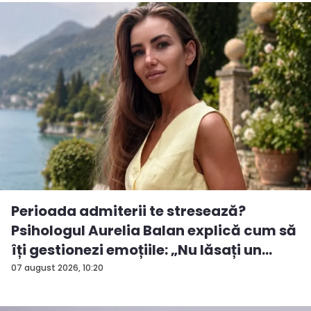
Perioada admiterii te stresează?
Psihologul Aurelia Balan explică cum să
îți gestionezi emoțiile: „Nu lăsați un
rezu...
07 august 2026, 10:20