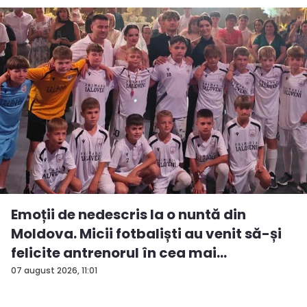
Emoții de nedescris la o nuntă din
Moldova. Micii fotbaliști au venit să-și
felicite antrenorul în cea mai
importan...
07 august 2026, 11:01