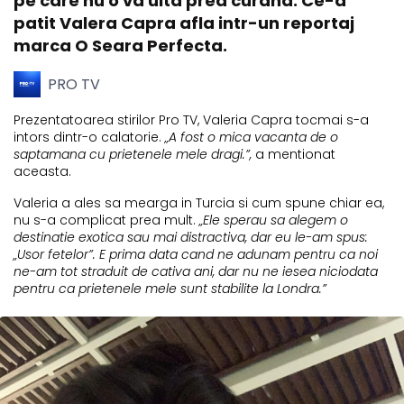
pe care nu o va uita prea curand. Ce-a
patit Valera Capra afla intr-un reportaj
marca O Seara Perfecta.
PRO TV
Prezentatoarea stirilor Pro TV, Valeria Capra tocmai s-a
intors dintr-o calatorie.
„A fost o mica vacanta de o
saptamana cu prietenele mele dragi.”,
a mentionat
aceasta.
Valeria a ales sa mearga in Turcia si cum spune chiar ea,
nu s-a complicat prea mult.
„Ele sperau sa alegem o
destinatie exotica sau mai distractiva, dar eu le-am spus:
„Usor fetelor”. E prima data cand ne adunam pentru ca noi
ne-am tot straduit de cativa ani, dar nu ne iesea niciodata
pentru ca prietenele mele sunt stabilite la Londra.”