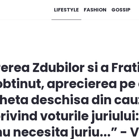
LIFESTYLE
FASHION
GOSSIP
erea Zdubilor si a Fra
obtinut, aprecierea pe
cheta deschisa din ca
ivind voturile juriului
u necesita juriu...” - 