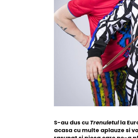
S-au dus cu
Trenuletul
la Eur
acasa cu multe aplauze si voi
rasunat si piesa care ne-a pla