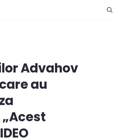
tilor Advahov
 care au
uza
: „Acest
VIDEO