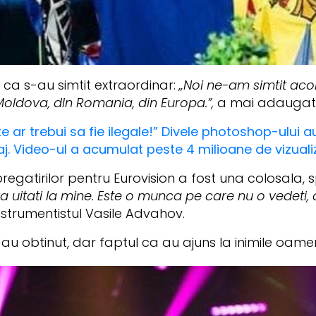
t ca s-au simtit extraordinar:
„Noi ne-am simtit aco
oldova, dIn Romania, din Europa.”,
a mai adaugat s
te ar trebui sa fie ilegale!” Divele photoshop-ului a
iaj. Video-ul a acumulat peste 4 milioane de vizual
egatirilor pentru Eurovision a fost una colosala, sp
a uitati la mine. Este o munca pe care nu o vedeti,
strumentistul Vasile Advahov.
au obtinut, dar faptul ca au ajuns la inimile oamen