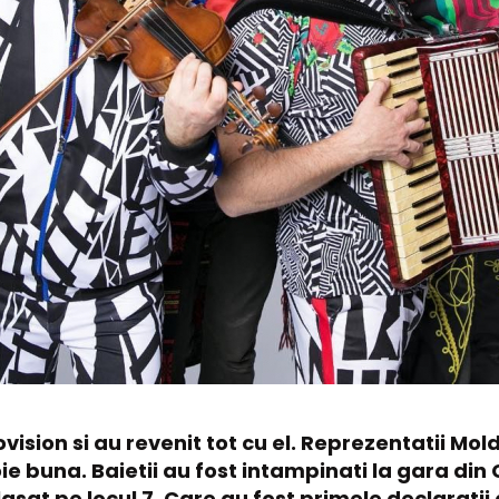
ovision si au revenit tot cu el. Reprezentatii Mol
e buna. Baietii au fost intampinati la gara din
sat pe locul 7. Care au fost primele declaratii a