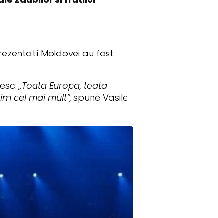
prezentatii Moldovei au fost
resc:
„Toata Europa, toata
rim cel mai mult”,
spune Vasile