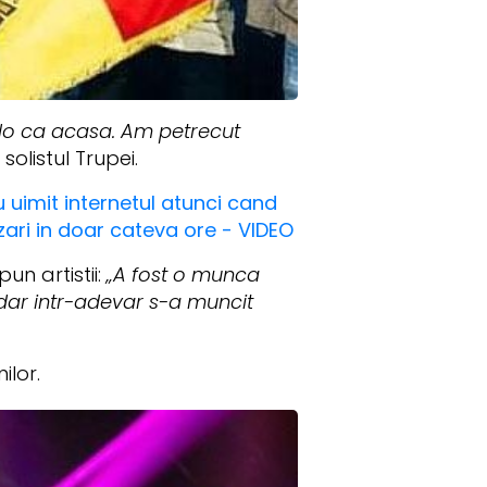
lo ca acasa. Am petrecut
olistul Trupei.
u uimit internetul atunci cand
izari in doar cateva ore - VIDEO
un artistii:
„A fost o munca
 dar intr-adevar s-a muncit
ilor.