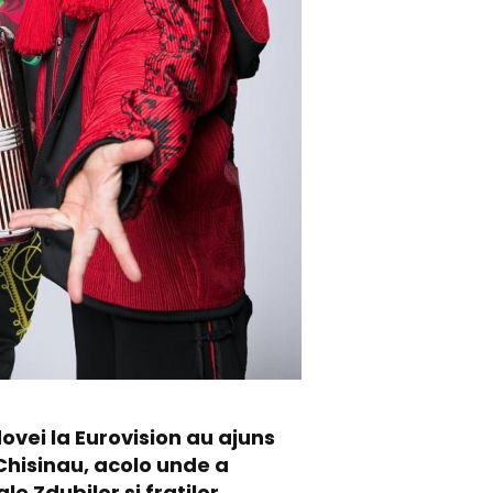
dovei la Eurovision au ajuns
 Chisinau, acolo unde a
le Zdubilor si fratilor