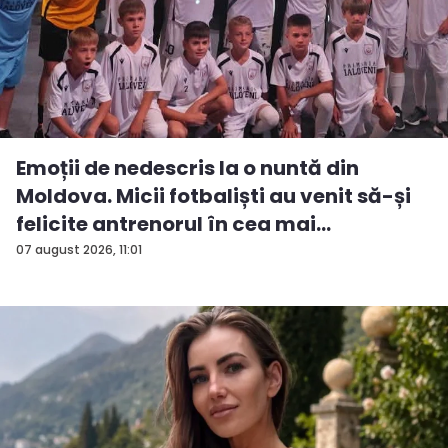
Emoții de nedescris la o nuntă din
Moldova. Micii fotbaliști au venit să-și
felicite antrenorul în cea mai
importan...
07 august 2026, 11:01