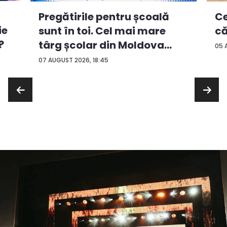
Ce
Pregătirile pentru școală
ie
că
sunt în toi. Cel mai mare
?
târg școlar din Moldova
05 
con...
07 AUGUST 2026, 18:45