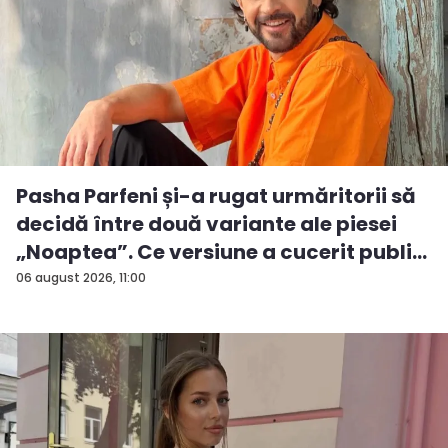
Pasha Parfeni și-a rugat urmăritorii să
decidă între două variante ale piesei
„Noaptea”. Ce versiune a cucerit publi...
06 august 2026, 11:00