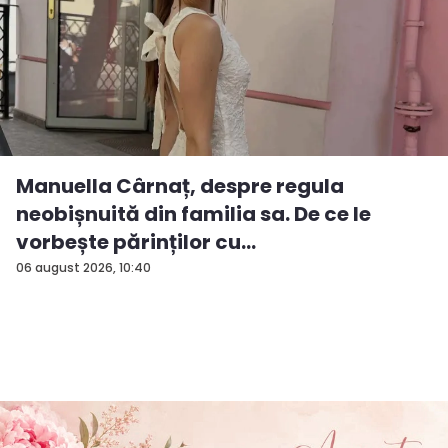
Manuella Cârnaț, despre regula
neobișnuită din familia sa. De ce le
vorbește părinților cu
„dumneavoastră...
06 august 2026, 10:40