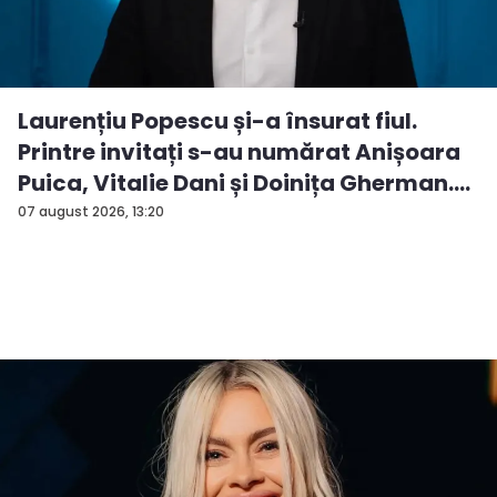
Laurențiu Popescu și-a însurat fiul.
Printre invitați s-au numărat Anișoara
Puica, Vitalie Dani și Doinița Gherman.
P...
07 august 2026, 13:20