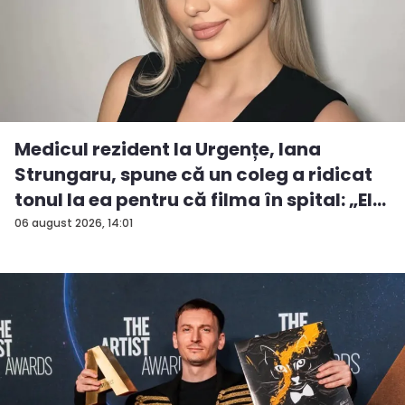
Medicul rezident la Urgențe, Iana
Strungaru, spune că un coleg a ridicat
tonul la ea pentru că filma în spital: „El
a...
06 august 2026, 14:01