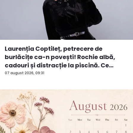
Laurenția Coptileț, petrecere de
burlăcițe ca-n povești! Rochie albă,
cadouri și distracție la piscină. Ce
surp...
07 august 2026, 09:31