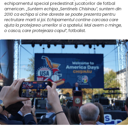
echipamentul special predestinat jucatorilor de fotbal
american.
„Suntem echipa „Sentinels Chisinau”, suntem din
2010 ca echipa si cine doreste se poate prezenta pentru
rectrutare marti si joi. Echipamentul contine carcasa care
ajuta la protejarea umerilor si a spatelui. Mai avem o minge,
o casca, care protejeaza capul”,
fotbalist.