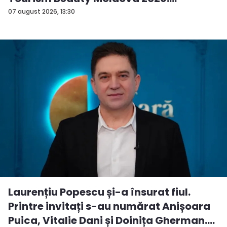
Andreea...
07 august 2026, 13:30
Laurențiu Popescu și-a însurat fiul.
Printre invitați s-au numărat Anișoara
Puica, Vitalie Dani și Doinița Gherman.