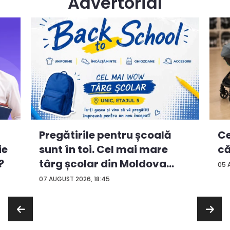
Advertorial
Ce
Pregătirile pentru școală
ie
că
sunt în toi. Cel mai mare
?
târg școlar din Moldova
05 
con...
07 AUGUST 2026, 18:45