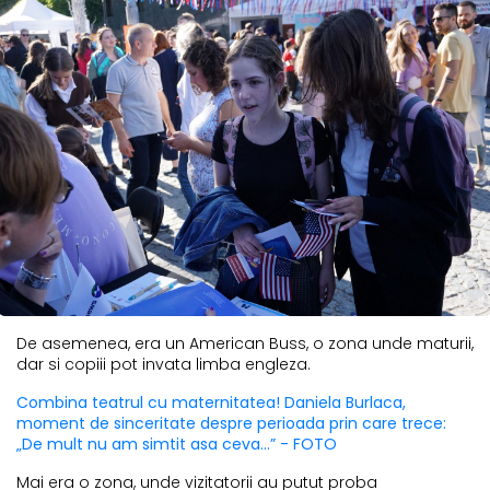
De asemenea, era un American Buss, o zona unde maturii,
dar si copiii pot invata limba engleza.
Combina teatrul cu maternitatea! Daniela Burlaca,
moment de sinceritate despre perioada prin care trece:
„De mult nu am simtit asa ceva...” - FOTO
Mai era o zona, unde vizitatorii au putut proba