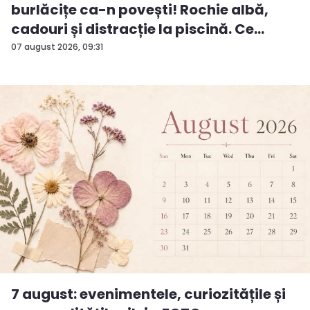
burlăcițe ca-n povești! Rochie albă,
cadouri și distracție la piscină. Ce
surp...
07 august 2026, 09:31
7 august: evenimentele, curiozitățile și