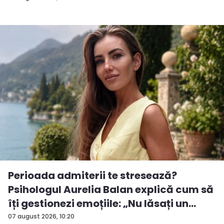
Perioada admiterii te stresează?
Psihologul Aurelia Balan explică cum să
îți gestionezi emoțiile: „Nu lăsați un
rezu...
07 august 2026, 10:20