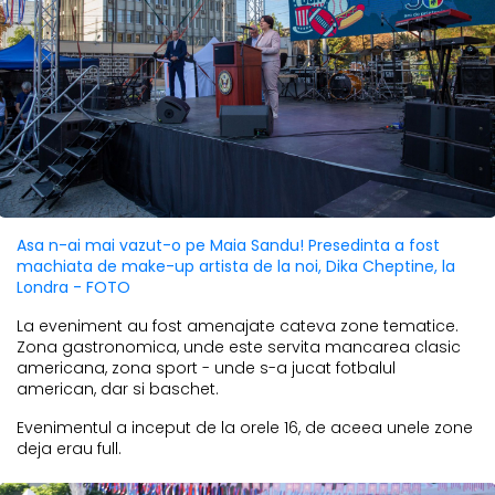
Asa n-ai mai vazut-o pe Maia Sandu! Presedinta a fost
machiata de make-up artista de la noi, Dika Cheptine, la
Londra - FOTO
La eveniment au fost amenajate cateva zone tematice.
Zona gastronomica, unde este servita mancarea clasic
americana, zona sport - unde s-a jucat fotbalul
american, dar si baschet.
Evenimentul a inceput de la orele 16, de aceea unele zone
deja erau full.