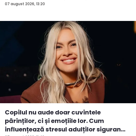
P...
07 august 2026, 13:20
Copilul nu aude doar cuvintele
părinților, ci și emoțiile lor. Cum
influențează stresul adulților siguran...