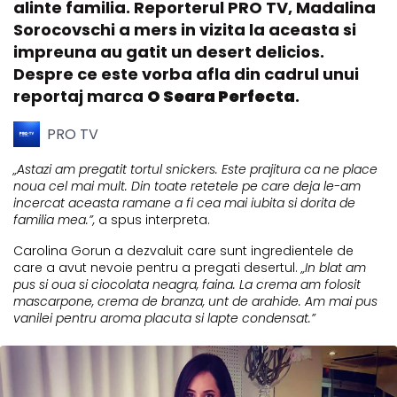
alinte familia. Reporterul PRO TV, Madalina
Sorocovschi a mers in vizita la aceasta si
impreuna au gatit un desert delicios.
Despre ce este vorba afla din cadrul unui
reportaj marca
O Seara Perfecta
.
PRO TV
„Astazi am pregatit tortul snickers. Este prajitura ca ne place
noua cel mai mult. Din toate retetele pe care deja le-am
incercat aceasta ramane a fi cea mai iubita si dorita de
familia mea.”,
a spus interpreta.
Carolina Gorun a dezvaluit care sunt ingredientele de
care a avut nevoie pentru a pregati desertul.
„In blat am
pus si oua si ciocolata neagra, faina. La crema am folosit
mascarpone, crema de branza, unt de arahide. Am mai pus
vanilei pentru aroma placuta si lapte condensat.”