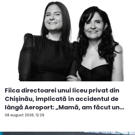
Fiica directoarei unui liceu privat din
Chișinău, implicată în accidentul de
lângă Aeroport: „Mamă, am făcut un
ac...
08 august 2026, 12:29