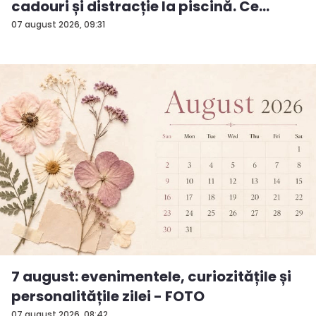
cadouri și distracție la piscină. Ce
surp...
07 august 2026, 09:31
7 august: evenimentele, curiozitățile și
personalitățile zilei - FOTO
07 august 2026, 08:42