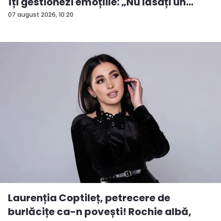
îți gestionezi emoțiile: „Nu lăsați un
rezu...
07 august 2026, 10:20
Laurenția Coptileț, petrecere de
burlăcițe ca-n povești! Rochie albă,