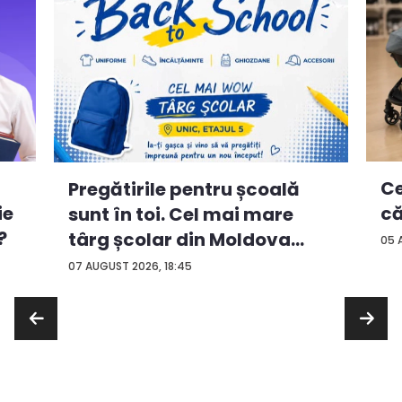
Ce
Pregătirile pentru școală
ie
că
sunt în toi. Cel mai mare
?
târg școlar din Moldova
05 
con...
07 AUGUST 2026, 18:45