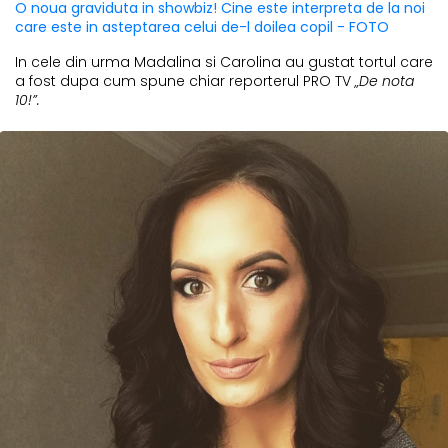
O noua graviduta in showbiz! Cine este interpreta de la noi
care este in asteptarea celui de-l doilea copil - FOTO
In cele din urma Madalina si Carolina au gustat tortul care
a fost dupa cum spune chiar reporterul PRO TV
„De nota
10!”.