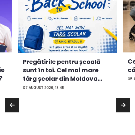
Ce
Pregătirile pentru școală
ie
că
sunt în toi. Cel mai mare
?
târg școlar din Moldova
05 
con...
07 AUGUST 2026, 18:45