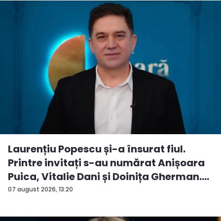
Laurențiu Popescu și-a însurat fiul.
Printre invitați s-au numărat Anișoara
Puica, Vitalie Dani și Doinița Gherman.
P...
07 august 2026, 13:20