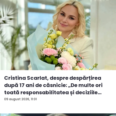
Cristina Scarlat, despre despărțirea
după 17 ani de căsnicie: „De multe ori
toată responsabilitatea și deciziile
erau...
09 august 2026, 11:01