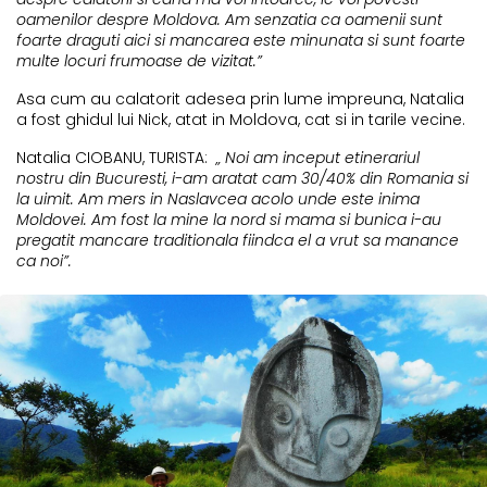
oamenilor despre Moldova. Am senzatia ca oamenii sunt
foarte draguti aici si mancarea este minunata si sunt foarte
multe locuri frumoase de vizitat.”
Asa cum au calatorit adesea prin lume impreuna, Natalia
a fost ghidul lui Nick, atat in Moldova, cat si in tarile vecine.
Natalia CIOBANU, TURISTA:
„ Noi am inceput etinerariul
nostru din Bucuresti, i-am aratat cam 30/40% din Romania si
la uimit. Am mers in Naslavcea acolo unde este inima
Moldovei. Am fost la mine la nord si mama si bunica i-au
pregatit mancare traditionala fiindca el a vrut sa manance
ca noi”.