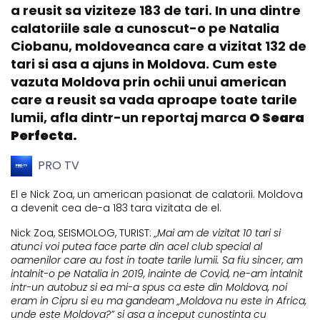
a reusit sa viziteze 183 de tari. In una dintre
calatoriile sale a cunoscut-o pe Natalia
Ciobanu, moldoveanca care a vizitat 132 de
tari si asa a ajuns in Moldova. Cum este
vazuta Moldova prin ochii unui american
care a reusit sa vada aproape toate tarile
lumii, afla dintr-un reportaj marca
O Seara
Perfecta.
PRO TV
El e Nick Zoa, un american pasionat de calatorii. Moldova
a devenit cea de-a 183 tara vizitata de el.
Nick Zoa, SEISMOLOG, TURIST:
„Mai am de vizitat 10 tari si
atunci voi putea face parte din acel club special al
oamenilor care au fost in toate tarile lumii. Sa fiu sincer, am
intalnit-o pe Natalia in 2019, inainte de Covid, ne-am intalnit
intr-un autobuz si ea mi-a spus ca este din Moldova, noi
eram in Cipru si eu ma gandeam „Moldova nu este in Africa,
unde este Moldova?” si asa a inceput cunostinta cu