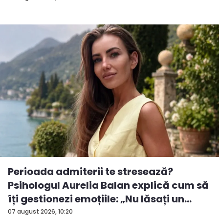
Perioada admiterii te stresează?
Psihologul Aurelia Balan explică cum să
îți gestionezi emoțiile: „Nu lăsați un
rezu...
07 august 2026, 10:20