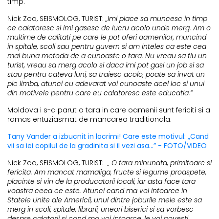
timp.
Nick Zoa, SEISMOLOG, TURIST:
„Imi place sa muncesc in timp
ce calatoresc si imi gasesc de lucru acolo unde merg. Am o
multime de calitati pe care le pot oferi oamenilor, muncind
in spitale, scoli sau pentru guvern si am inteles ca este cea
mai buna metoda de a cunoaste o tara. Nu vreau sa fiu un
turist, vreau sa merg acolo si daca imi pot gasi un job si sa
stau pentru cateva luni, sa traiesc acolo, poate sa invat un
pic limba, atunci cu adevarat voi cunoaste acel loc si unul
din motivele pentru care eu calatoresc este educatia.”
Moldova i s-a parut o tara in care oamenii sunt fericiti si a
ramas entuziasmat de mancarea traditionala.
Tany Vander a izbucnit in lacrimi! Care este motivul: „Cand
vii sa iei copilul de la gradinita si il vezi asa...” - FOTO/VIDEO
Nick Zoa, SEISMOLOG, TURIST:
„ O tara minunata, primitoare si
fericita. Am mancat mamaliga, fructe si legume proaspete,
placinte si vin de la producatorii locali, iar asta face tara
voastra ceea ce este. Atunci cand ma voi intoarce in
Statele Unite ale Americii, unul dintre joburile mele este sa
merg in scoli, spitale, librarii, uneori biserici si sa vorbesc
despre calatorii si cand ma voi intoarce, le voi povesti