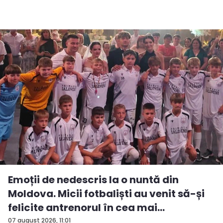
Emoții de nedescris la o nuntă din
Moldova. Micii fotbaliști au venit să-și
felicite antrenorul în cea mai
importan...
07 august 2026, 11:01