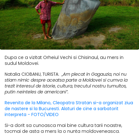
Dupa ce a vizitat Orheiul Vechi si Chisinaul, au mers in
sudul Moldovei.
Natalia CIOBANU, TURISTA:
„Am plecat in Gagauzia, noi nu
stiam nimic despre aceatsa parte a Moldovei si cumva ia
trezit interesul de istorie, cultura, trecutul nostru tumultos,
putin neinteles de americani”.
Revenita de la Milano, Cleopatra Stratan si-a organizat ziua
de nastere si la Bucuresti. Alaturi de cine a sarbatorit
interpreta - FOTO/VIDEO
Si-a dorit sa cunoasca mai bine cultura tarii noastre,
tocmai de asta a mers la o nunta moldoveneasca.