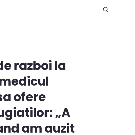
de razboi la
 medicul
sa ofere
ugiatilor: „A
cand am auzit