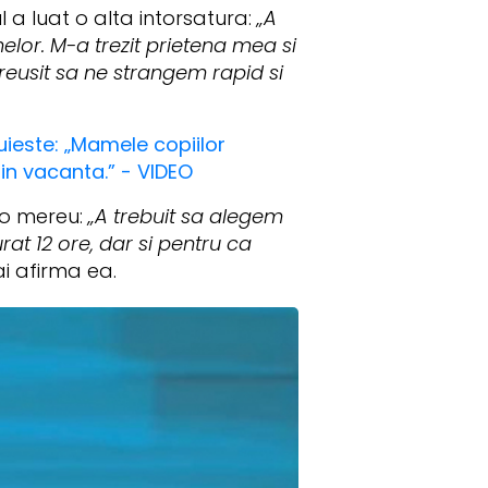
 a luat o alta intorsatura:
„A
elor. M-a trezit prietena mea si
reusit sa ne strangem rapid si
duieste: „Mamele copiilor
 in vacanta.” - VIDEO
t-o mereu:
„A trebuit sa alegem
at 12 ore, dar si pentru ca
i afirma ea.