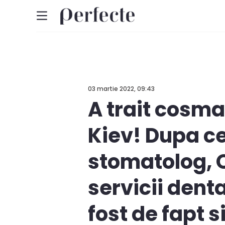
03 martie 2022, 09:43
A trait cosmar
Kiev! Dupa ce
stomatolog, O
servicii denta
fost de fapt 