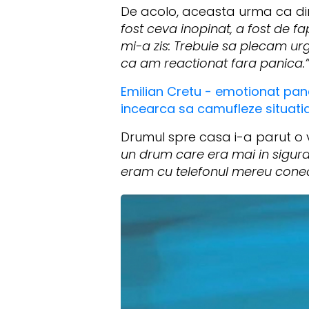
De acolo, aceasta urma ca dimi
fost ceva inopinat, a fost de fa
mi-a zis: Trebuie sa plecam ur
ca am reactionat fara panica
Emilian Cretu - emotionat pana l
incearca sa camufleze situatia 
Drumul spre casa i-a parut o v
un drum care era mai in siguran
eram cu telefonul mereu conecta