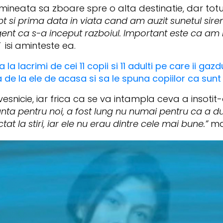
neata sa zboare spre o alta destinatie, dar totul
pt si prima data in viata cand am auzit sunetul siren
gent ca s-a inceput razboiul. Important este ca am 
.”
isi aminteste ea.
a lacrimi de cei 11 copii si 11 adulti pe care ii gaz
de la ele de acasa si sa le spuna copiilor ca sunt
esnicie, iar frica ca se va intampla ceva a insoti
ta pentru noi, a fost lung nu numai pentru ca a dur
t la stiri, iar ele nu erau dintre cele mai bune.”
ma