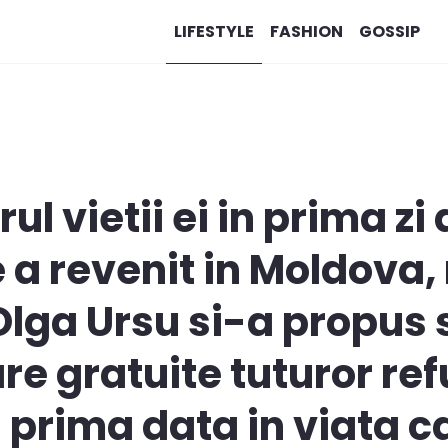
LIFESTYLE
FASHION
GOSSIP
ul vietii ei in prima zi 
 a revenit in Moldova,
lga Ursu si-a propus 
re gratuite tuturor ref
si prima data in viata 