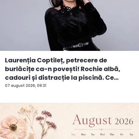
Laurenția Coptileț, petrecere de
burlăcițe ca-n povești! Rochie albă,
cadouri și distracție la piscină. Ce
surp...
07 august 2026, 09:31