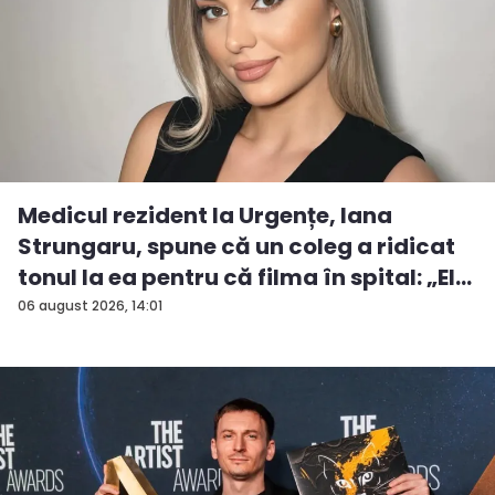
Medicul rezident la Urgențe, Iana
Strungaru, spune că un coleg a ridicat
tonul la ea pentru că filma în spital: „El
a...
06 august 2026, 14:01