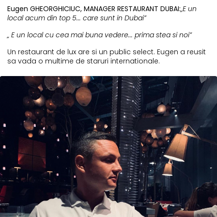
Eugen GHEORGHICIUC, MANAGER RESTAURANT DUBAI:
„E un
local acum din top 5... care sunt in Dubai”
„ E un local cu cea mai buna vedere... prima stea si noi”
Un restaurant de lux are si un public select. Eugen a reusit
sa vada o multime de staruri internationale.