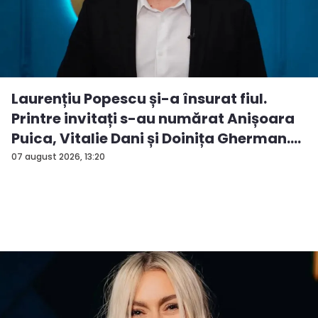
Laurențiu Popescu și-a însurat fiul.
Printre invitați s-au numărat Anișoara
Puica, Vitalie Dani și Doinița Gherman.
P...
07 august 2026, 13:20