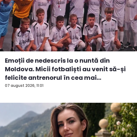
Emoții de nedescris la o nuntă din
Moldova. Micii fotbaliști au venit să-și
felicite antrenorul în cea mai
importan...
07 august 2026, 11:01