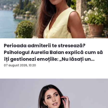
Perioada admiterii te stresează?
Psihologul Aurelia Balan explică cum să
îți gestionezi emoțiile: „Nu lăsați un
rezu...
07 august 2026, 10:20