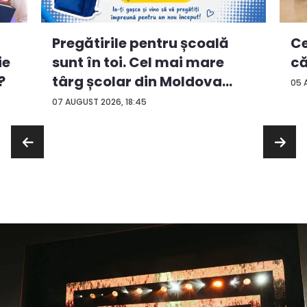
Ce
Pregătirile pentru școală
ie
că
sunt în toi. Cel mai mare
?
târg școlar din Moldova
05 
con...
07 AUGUST 2026, 18:45