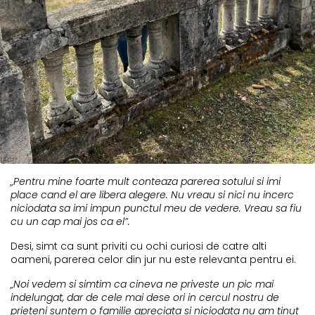
„Pentru mine foarte mult conteaza parerea sotului si imi
place cand el are libera alegere. Nu vreau si nici nu incerc
niciodata sa imi impun punctul meu de vedere. Vreau sa fiu
cu un cap mai jos ca el”.
Desi, simt ca sunt priviti cu ochi curiosi de catre alti
oameni, parerea celor din jur nu este relevanta pentru ei.
„Noi vedem si simtim ca cineva ne priveste un pic mai
indelungat, dar de cele mai dese ori in cercul nostru de
prieteni suntem o familie apreciata si niciodata nu am tinut