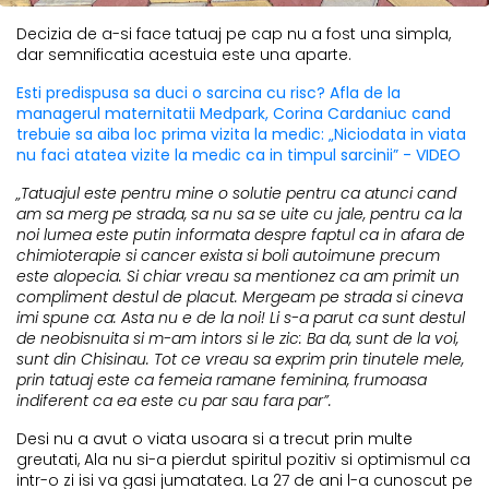
Decizia de a-si face tatuaj pe cap nu a fost una simpla,
dar semnificatia acestuia este una aparte.
Esti predispusa sa duci o sarcina cu risc? Afla de la
managerul maternitatii Medpark, Corina Cardaniuc cand
trebuie sa aiba loc prima vizita la medic: „Niciodata in viata
nu faci atatea vizite la medic ca in timpul sarcinii” - VIDEO
„Tatuajul este pentru mine o solutie pentru ca atunci cand
am sa merg pe strada, sa nu sa se uite cu jale, pentru ca la
noi lumea este putin informata despre faptul ca in afara de
chimioterapie si cancer exista si boli autoimune precum
este alopecia. Si chiar vreau sa mentionez ca am primit un
compliment destul de placut. Mergeam pe strada si cineva
imi spune ca: Asta nu e de la noi! Li s-a parut ca sunt destul
de neobisnuita si m-am intors si le zic: Ba da, sunt de la voi,
sunt din Chisinau. Tot ce vreau sa exprim prin tinutele mele,
prin tatuaj este ca femeia ramane feminina, frumoasa
indiferent ca ea este cu par sau fara par”.
Desi nu a avut o viata usoara si a trecut prin multe
greutati, Ala nu si-a pierdut spiritul pozitiv si optimismul ca
intr-o zi isi va gasi jumatatea. La 27 de ani l-a cunoscut pe