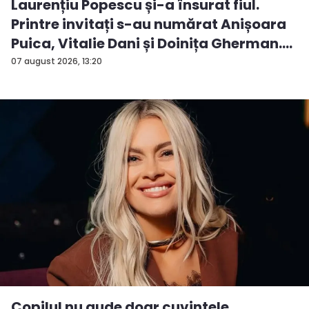
Laurențiu Popescu și-a însurat fiul.
Printre invitați s-au numărat Anișoara
Puica, Vitalie Dani și Doinița Gherman.
P...
07 august 2026, 13:20
Copilul nu aude doar cuvintele