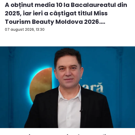
A obținut media 10 la Bacalaureatul din
2025, iar ieri a câștigat titlul Miss
Tourism Beauty Moldova 2026.
Andreea...
07 august 2026, 13:30