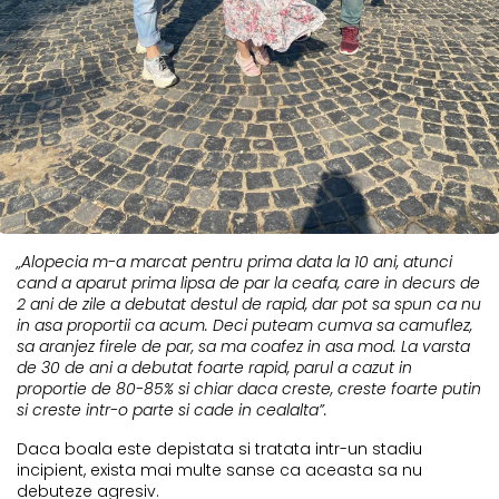
„Alopecia m-a marcat pentru prima data la 10 ani, atunci
cand a aparut prima lipsa de par la ceafa, care in decurs de
2 ani de zile a debutat destul de rapid, dar pot sa spun ca nu
in asa proportii ca acum. Deci puteam cumva sa camuflez,
sa aranjez firele de par, sa ma coafez in asa mod. La varsta
de 30 de ani a debutat foarte rapid, parul a cazut in
proportie de 80-85% si chiar daca creste, creste foarte putin
si creste intr-o parte si cade in cealalta”.
Daca boala este depistata si tratata intr-un stadiu
incipient, exista mai multe sanse ca aceasta sa nu
debuteze agresiv.