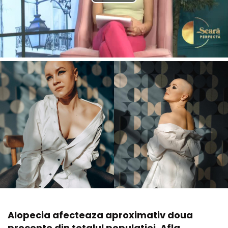
Alopecia afecteaza aproximativ doua
procente din totalul populatiei. Afla