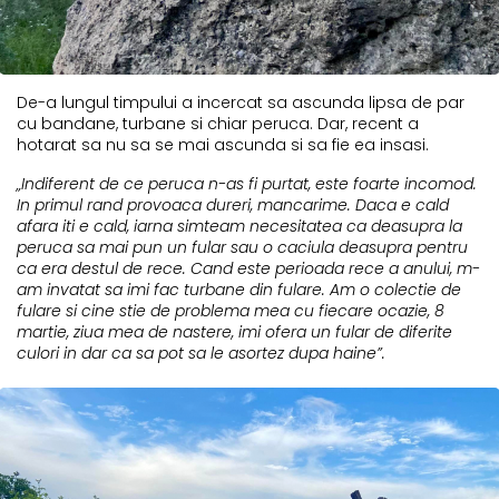
De-a lungul timpului a incercat sa ascunda lipsa de par
cu bandane, turbane si chiar peruca. Dar, recent a
hotarat sa nu sa se mai ascunda si sa fie ea insasi.
„Indiferent de ce peruca n-as fi purtat, este foarte incomod.
In primul rand provoaca dureri, mancarime. Daca e cald
afara iti e cald, iarna simteam necesitatea ca deasupra la
peruca sa mai pun un fular sau o caciula deasupra pentru
ca era destul de rece. Cand este perioada rece a anului, m-
am invatat sa imi fac turbane din fulare. Am o colectie de
fulare si cine stie de problema mea cu fiecare ocazie, 8
martie, ziua mea de nastere, imi ofera un fular de diferite
culori in dar ca sa pot sa le asortez dupa haine”.