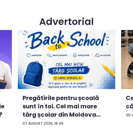
Advertorial
Ce
Pregătirile pentru școală
ie
că
sunt în toi. Cel mai mare
?
târg școlar din Moldova
05 
con...
07 AUGUST 2026, 18:45