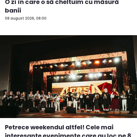
O zi în care o să cheltuim cu măsură
banii
08 august 2026, 08:00
Petrece weekendul altfel! Cele mai
interesante evenimente care au loc pe 8