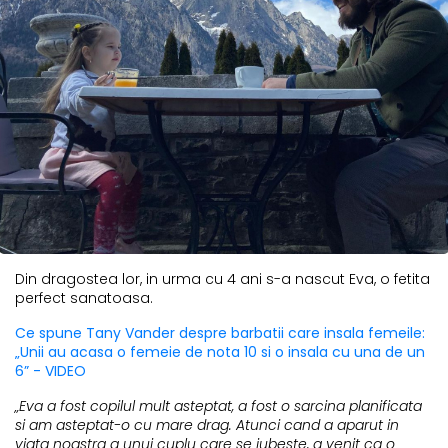
Din dragostea lor, in urma cu 4 ani s-a nascut Eva, o fetita
perfect sanatoasa.
Ce spune Tany Vander despre barbatii care insala femeile:
„Unii au acasa o femeie de nota 10 si o insala cu una de un
6” - VIDEO
„Eva a fost copilul mult asteptat, a fost o sarcina planificata
si am asteptat-o cu mare drag. Atunci cand a aparut in
viata noastra a unui cuplu care se iubeste, a venit ca o