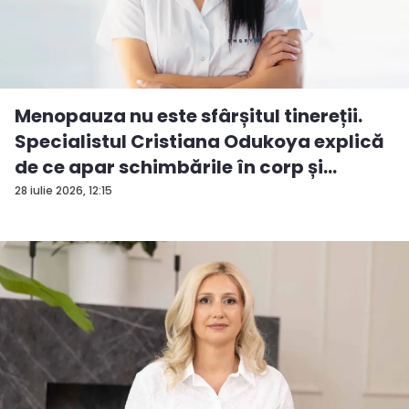
Menopauza nu este sfârșitul tinereții.
Specialistul Cristiana Odukoya explică
de ce apar schimbările în corp și
stările...
28 iulie 2026, 12:15