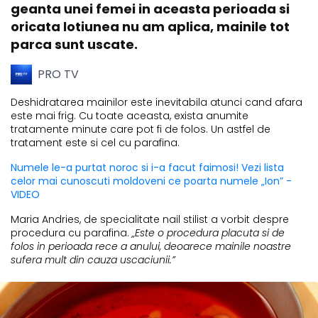
geanta unei femei in aceasta perioada si
oricata lotiunea nu am aplica, mainile tot
parca sunt uscate.
PRO TV
Deshidratarea mainilor este inevitabila atunci cand afara
este mai frig. Cu toate aceasta, exista anumite
tratamente minute care pot fi de folos. Un astfel de
tratament este si cel cu parafina.
Numele le-a purtat noroc si i-a facut faimosi! Vezi lista
celor mai cunoscuti moldoveni ce poarta numele „Ion” -
VIDEO
Maria Andries, de specialitate nail stilist a vorbit despre
procedura cu parafina.
„Este o procedura placuta si de
folos in perioada rece a anului, deoarece mainile noastre
sufera mult din cauza uscaciunii.”