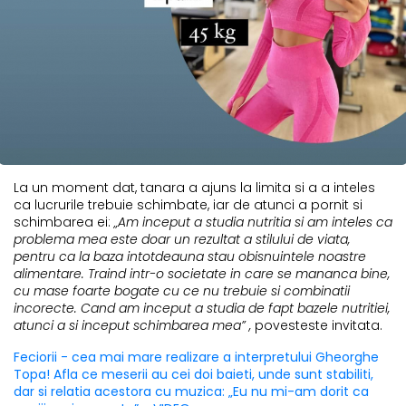
La un moment dat, tanara a ajuns la limita si a a inteles
ca lucrurile trebuie schimbate, iar de atunci a pornit si
schimbarea ei:
„Am inceput a studia nutritia si am inteles ca
problema mea este doar un rezultat a stilului de viata,
pentru ca la baza intotdeauna stau obisnuintele noastre
alimentare. Traind intr-o societate in care se mananca bine,
cu mase foarte bogate cu ce nu trebuie si combinatii
incorecte. Cand am inceput a studia de fapt bazele nutritiei,
atunci a si inceput schimbarea mea” ,
povesteste invitata.
Feciorii - cea mai mare realizare a interpretului Gheorghe
Topa! Afla ce meserii au cei doi baieti, unde sunt stabiliti,
dar si relatia acestora cu muzica: „Eu nu mi-am dorit ca