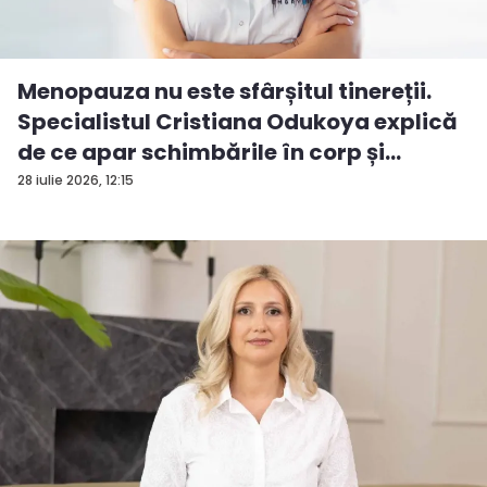
Menopauza nu este sfârșitul tinereții.
Specialistul Cristiana Odukoya explică
de ce apar schimbările în corp și
stările...
28 iulie 2026, 12:15