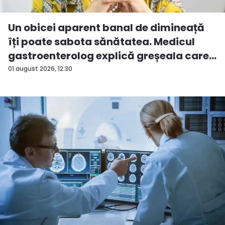
Un obicei aparent banal de dimineață
îți poate sabota sănătatea. Medicul
gastroenterolog explică greșeala care
...
01 august 2026, 12:30