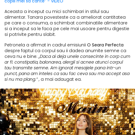
copiii mei sa cante” - VIDEO
Aceasta a inceput cu mici schimbari in stilul sau
alimentar. Tanara povesteste ca a ameliorat cantitatea
pe care o consuma, a schimbat combinatiile alimentare
si a inceput sa le faca pe cele mai usoare pentru digestie
si potrivite pentru slabit.
Petronela a afirmat in cadrul emisiunii
O Seara Perfecta
despre faptul ca corpul sau ii dadea anumite semne ca
ceva nu e bine:
„Daca ai deja unele consecinte in corp cum
ar fi: constipatia, balonarea, alergii si acnee atunci corpul
tau transmite semne. Am ignorat mesajele pana intr-un
punct, pana am inteles ca sau fac ceva sau ma accept asa
si nu ma plang.” ,
a mai adaugat ea.