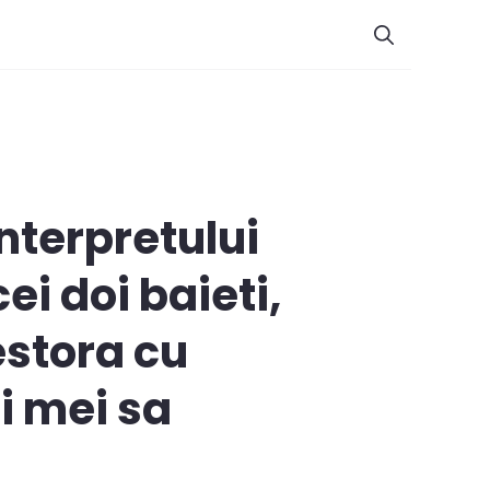
interpretului
i doi baieti,
cestora cu
i mei sa