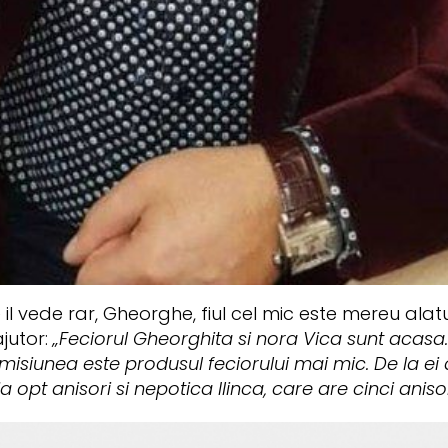
 vede rar, Gheorghe, fiul cel mic este mereu alaturi
ajutor:
„Feciorul Gheorghita si nora Vica sunt acasa. E
siunea este produsul feciorului mai mic. De la ei 
opt anisori si nepotica Ilinca, care are cinci anisor