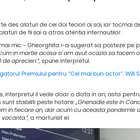
des alaturi de cei doi feciori ai sai, iar tocmai
turi de fii sai a atras atentia internautilor.
 mai mic - Gheorghita i-a sugerat sa posteze pe 
cum in martie acasa si am avut ocazia sa facem o p
 de aprecieri.”,
spune interpretul.
gatorul Premiului pentru ”Cel mai bun actor”. Will S
e, interpretul il vede doar o data in an, asta pen
sunt stabiliti peste hotare:
„Ghenadie este in Canad
edem in fiecare an, dar acum cu aceasta pandemie 
in vacanta.”,
a marturisit el.