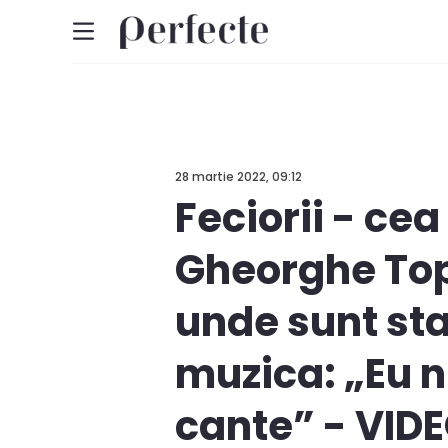
28 martie 2022, 09:12
Feciorii - ce
Gheorghe Topa
unde sunt stab
muzica: „Eu n
cante” - VID