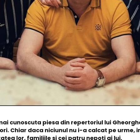
mai cunoscuta piesa din repertoriul lui Gheorgh
ri. Chiar daca niciunul nu i-a calcat pe urme, i
a lor, familiile si cei patru nepoti ai lui.