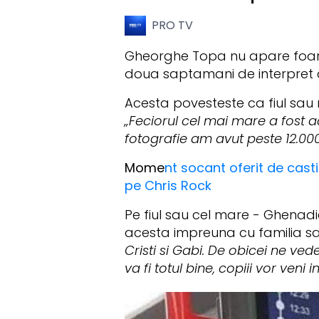
PRO TV
Gheorghe Topa nu apare foarte 
doua saptamani de interpret ala
Acesta povesteste ca fiul sau
„Feciorul cel mai mare a fost a
fotografie am avut peste 12.000
Mome
nt socant oferit de casti
pe Chris Rock
Pe fiul sau cel mare - Ghenadi
acesta impreuna cu familia sa 
Cristi si Gabi. De obicei ne v
va fi totul bine, copiii vor veni 