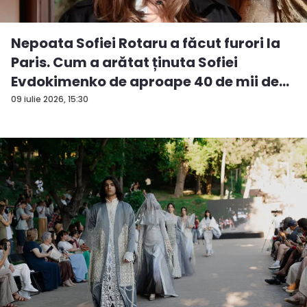
Nepoata Sofiei Rotaru a făcut furori la
Paris. Cum a arătat ținuta Sofiei
Evdokimenko de aproape 40 de mii de
e...
09 iulie 2026, 15:30