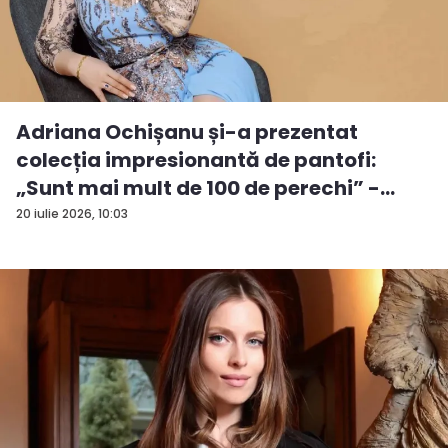
Adriana Ochișanu și-a prezentat
colecția impresionantă de pantofi:
„Sunt mai mult de 100 de perechi” -
VID...
20 iulie 2026, 10:03