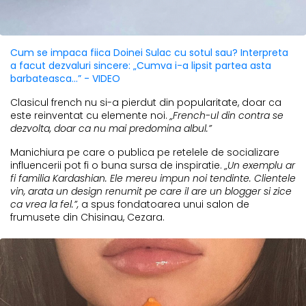
Cum se impaca fiica Doinei Sulac cu sotul sau? Interpreta
a facut dezvaluri sincere: „Cumva i-a lipsit partea asta
barbateasca...” - VIDEO
Clasicul french nu si-a pierdut din popularitate, doar ca
este reinventat cu elemente noi.
„French-ul din contra se
dezvolta, doar ca nu mai predomina albul.”
Manichiura pe care o publica pe retelele de socializare
influencerii pot fi o buna sursa de inspiratie.
„Un exemplu ar
fi familia Kardashian. Ele mereu impun noi tendinte. Clientele
vin, arata un design renumit pe care il are un blogger si zice
ca vrea la fel.”,
a spus fondatoarea unui salon de
frumusete din Chisinau, Cezara.