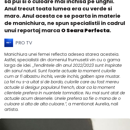
sa pui si o culoare mai inchisa pe unghii.
Anul trecut toata lumea era cu verde si
maro. Anul acesta ce se poarta in materie
de manichiura, ne spun specialistii in cadrul
unui reportaj marca
O Seara Perfecta
.
PRO TV
Manichiura unei femei reflecta adesea starea acesteia.
Astfel, specialistii din domeniul frumusetii vin cu o gama
larga de idei. „
Tendintele din anul 2022/2023 sunt inspirate
din sanul naturii. Sunt foarte actuale la moment culorile
cum ar fi albastru inchis, verde inchis, galben spre mustar.
La fel nu s-a uitat si de bordo, culorile care au fost mereu
actuale si desigur popularul french, doar ca la moment
clientele prefera in nuantele tomnatice. Nu mai sunt atat de
actuale acum desenele. Unele prefera sa fie o mana de o
culoare si alta de alta culoare.”,
a mentionat Aurelia, nail
artista.