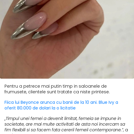
Pentru a petrece mai putin timp in saloanele de
frumusete, clientele sunt tratate ca niste printese.
Fiica lui Beyonce arunca cu banii de la 10 ani. Blue Ivy a
oferit 80.000 de dolari la o licitatie
„Timpul unei femei a devenit limitat, femeia se impune in
societate, are mai multe activitati de asta noi incercam sa
fim flexibili si sa facem fata cererii femeii contemporane.”,
a