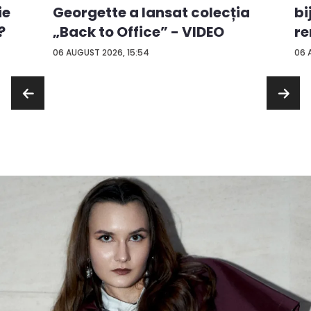
ie
Georgette a lansat colecția
bi
?
„Back to Office” - VIDEO
re
...
06 AUGUST 2026, 15:54
06 