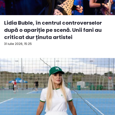
Lidia Buble, în centrul controverselor
după o apariție pe scenă. Unii fani au
criticat dur ținuta artistei
31 iulie 2026, 15:25