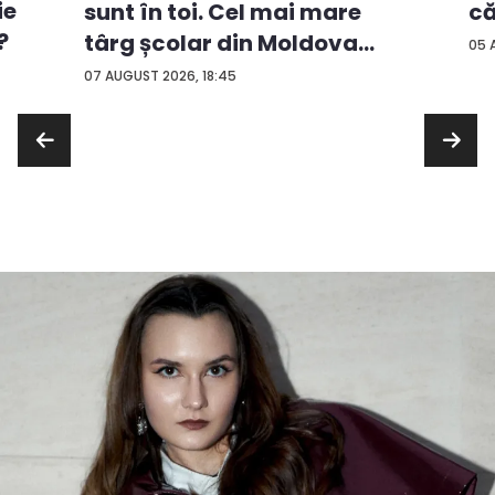
ie
că
sunt în toi. Cel mai mare
?
târg școlar din Moldova
05 
con...
07 AUGUST 2026, 18:45