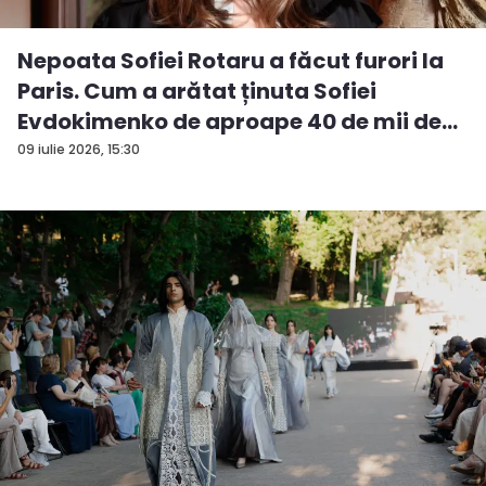
Nepoata Sofiei Rotaru a făcut furori la
Paris. Cum a arătat ținuta Sofiei
Evdokimenko de aproape 40 de mii de
e...
09 iulie 2026, 15:30