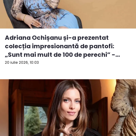
Adriana Ochișanu și-a prezentat
colecția impresionantă de pantofi:
„Sunt mai mult de 100 de perechi” -
VID...
20 iulie 2026, 10:03