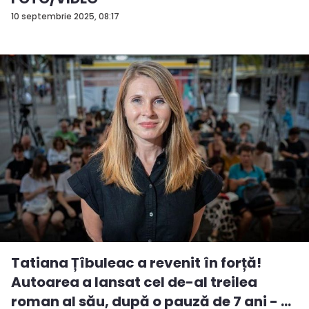
10 septembrie 2025, 08:17
Tatiana Țîbuleac a revenit în forță!
Autoarea a lansat cel de-al treilea
roman al său, după o pauză de 7 ani - ...