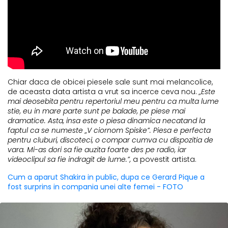
Chiar daca de obicei piesele sale sunt mai melancolice,
de aceasta data artista a vrut sa incerce ceva nou.
„Este
mai deosebita pentru repertoriul meu pentru ca multa lume
stie, eu in mare parte sunt pe balade, pe piese mai
dramatice. Asta, insa este o piesa dinamica necatand la
faptul ca se numeste „V ciornom Spiske”. Piesa e perfecta
pentru cluburi, discoteci, o compar cumva cu dispozitia de
vara. Mi-as dori sa fie auzita foarte des pe radio, iar
videoclipul sa fie indragit de lume.”,
a povestit artista.
Cum a aparut Shakira in public, dupa ce Gerard Pique a
fost surprins in compania unei alte femei - FOTO