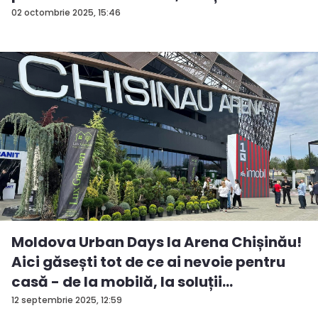
fos...
02 octombrie 2025, 15:46
Moldova Urban Days la Arena Chișinău!
Aici găsești tot de ce ai nevoie pentru
casă - de la mobilă, la soluții
ingenioas...
12 septembrie 2025, 12:59