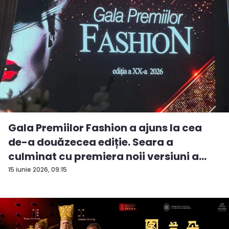
Gala Premiilor Fashion a ajuns la cea
de-a douăzecea ediție. Seara a
culminat cu premiera noii versiuni a
pie...
15 iunie 2026, 09:15