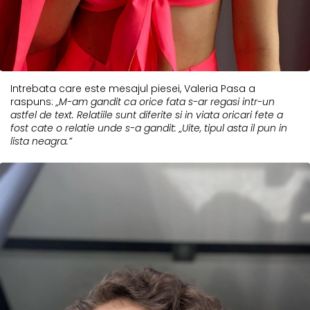
Intrebata care este mesajul piesei, Valeria Pasa a
raspuns:
„M-am gandit ca orice fata s-ar regasi intr-un
astfel de text. Relatiile sunt diferite si in viata oricari fete a
fost cate o relatie unde s-a gandit: „Uite, tipul asta il pun in
lista neagra.”