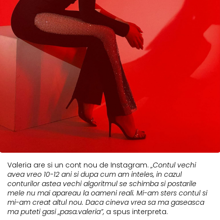
Valeria are si un cont nou de Instagram.
„Contul vechi
avea vreo 10-12 ani si dupa cum am inteles, in cazul
conturilor astea vechi algoritmul se schimba si postarile
mele nu mai apareau la oameni reali. Mi-am sters contul si
mi-am creat altul nou. Daca cineva vrea sa ma gaseasca
ma puteti gasi „pasa.valeria”,
a spus interpreta.