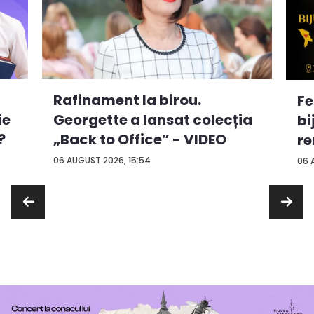
Rafinament la birou.
Fe
ie
Georgette a lansat colecția
bi
?
„Back to Office” - VIDEO
re
...
06 AUGUST 2026, 15:54
06 