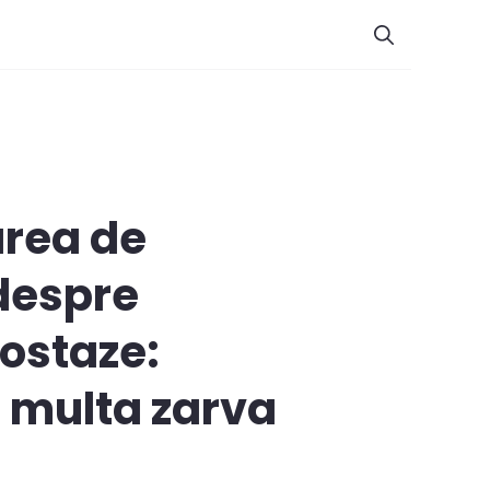
area de
 despre
ostaze:
e multa zarva