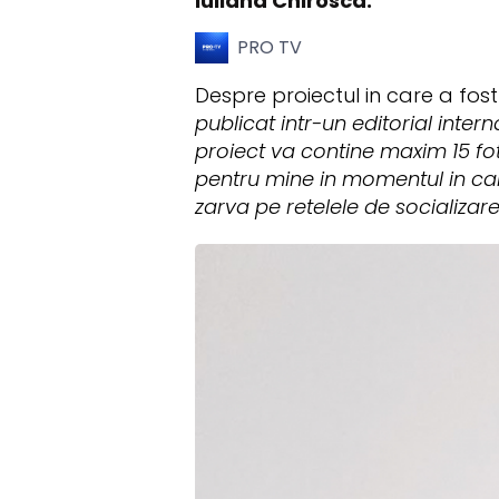
Iuliana Chirosca.
PRO TV
Despre proiectul in care a fost
publicat intr-un editorial inter
proiect va contine maxim 15 fotog
pentru mine in momentul in car
zarva pe retelele de socializare