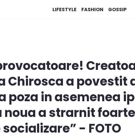
LIFESTYLE
FASHION
GOSSIP
 provocatoare! Creato
ana Chirosca a povestit
 a poza in asemenea ip
noua a strarnit foart
e socializare” - FOTO