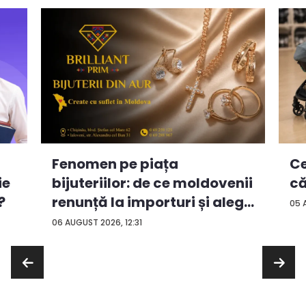
Ce
Fenomen pe piața
ie
că
bijuteriilor: de ce moldovenii
?
renunță la importuri și aleg
05 
...
06 AUGUST 2026, 12:31