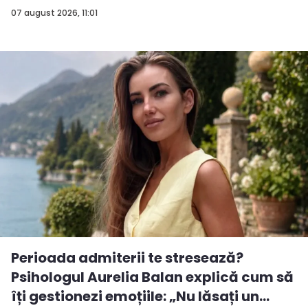
importan...
07 august 2026, 11:01
Perioada admiterii te stresează?
Psihologul Aurelia Balan explică cum să
îți gestionezi emoțiile: „Nu lăsați un