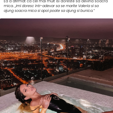
Ea a afirmat ca cel mai mult isi doreste sa devina soacra
mica.
„Imi doresc intr-adevar sa se marite Valeria si sa
ajung soacra mica si apoi poate sa ajung si bunica.”