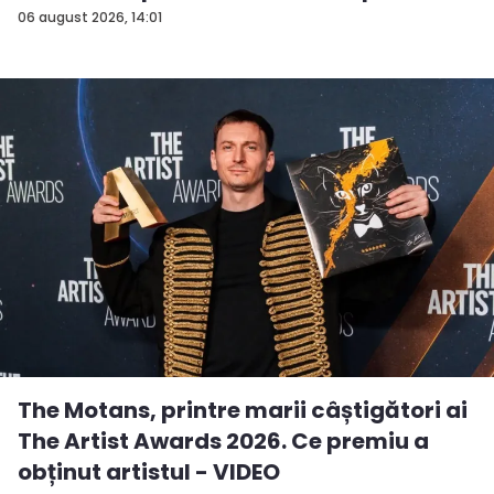
a...
06 august 2026, 14:01
The Motans, printre marii câștigători ai
The Artist Awards 2026. Ce premiu a
obținut artistul - VIDEO