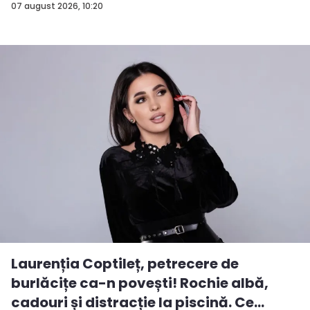
rezu...
07 august 2026, 10:20
Laurenția Coptileț, petrecere de
burlăcițe ca-n povești! Rochie albă,
cadouri și distracție la piscină. Ce