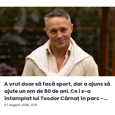
A vrut doar să facă sport, dar a ajuns să
ajute un om de 80 de ani. Ce i s-a
întamplat lui Teodor Cârnaț în parc -
V...
07 august 2026, 12:10