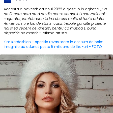
Aceasta a povestit ca anul 2022 a gasit-o in agitatie.
„Ca
de fiecare data cred ca din cauza semnului meu zodiacal -
sagetator, intotdeauna isi imi doresc multe si toate odata.
Am zis ca nu e loc de stat in casa, trebuie gandite proiecte
noi si sa vedem ce lansam, pentru ca muzica si buna
dispozitie ne mentin.”
afirma artista.
Kim Kardashian - aparitie ravasitoare in costum de baie!
Imaginile au adunat peste 5 milioane de like-uri - FOTO