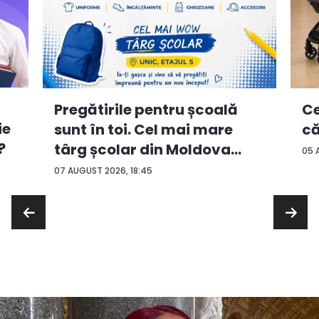
Ce
Pregătirile pentru școală
ie
că
sunt în toi. Cel mai mare
?
târg școlar din Moldova
05 
con...
07 AUGUST 2026, 18:45