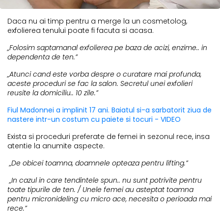
Daca nu ai timp pentru a merge la un cosmetolog,
exfolierea tenului poate fi facuta si acasa.
„Folosim saptamanal exfolierea pe baza de acizi, enzime.. in
dependenta de ten.”
„Atunci cand este vorba despre o curatare mai profunda,
aceste proceduri se fac la salon. Secretul unei exfolieri
reusite la domiciliu.. 10 zile.”
Fiul Madonnei a implinit 17 ani. Baiatul si-a sarbatorit ziua de
nastere intr-un costum cu paiete si tocuri - VIDEO
Exista si proceduri preferate de femei in sezonul rece, insa
atentie la anumite aspecte.
„De obicei toamna, doamnele opteaza pentru lifting.”
„In cazul in care tendintele spun.. nu sunt potrivite pentru
toate tipurile de ten. / Unele femei au asteptat toamna
pentru micronideling cu micro ace, necesita o perioada mai
rece.”