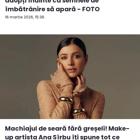
adopți înainte ca semnele de
îmbătrânire să apară - FOTO
16 martie 2026, 15:36
Machiajul de seară fără greșeli! Make-
up artista Ana Sîrbu îți spune tot ce