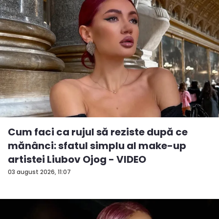
Cum faci ca rujul să reziste după ce
mănânci: sfatul simplu al make-up
artistei Liubov Ojog - VIDEO
03 august 2026, 11:07