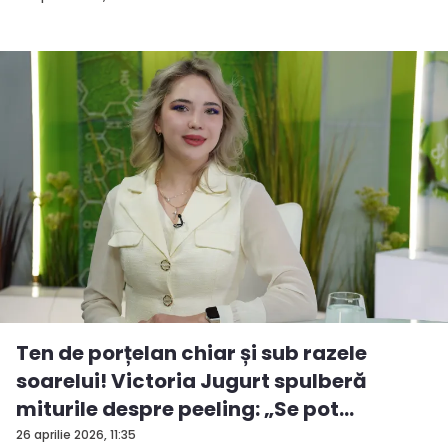
Ten de porțelan chiar și sub razele
soarelui! Victoria Jugurt spulberă
miturile despre peeling: „Se pot
efectua...
26 aprilie 2026, 11:35