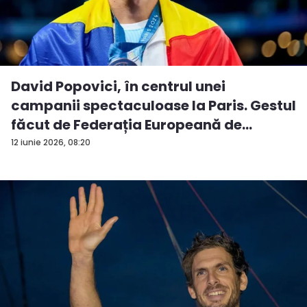
David Popovici, în centrul unei
campanii spectaculoase la Paris. Gestul
făcut de Federația Europeană de
Natați...
12 iunie 2026, 08:20