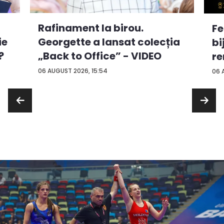
Rafinament la birou.
Fe
ie
Georgette a lansat colecția
bi
?
„Back to Office” - VIDEO
re
...
06 AUGUST 2026, 15:54
06 