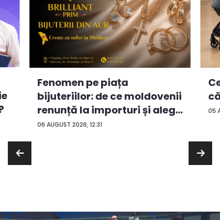
Ce
Fenomen pe piața
ie
că
bijuteriilor: de ce moldovenii
?
renunță la importuri și aleg
05 
...
06 AUGUST 2026, 12:31