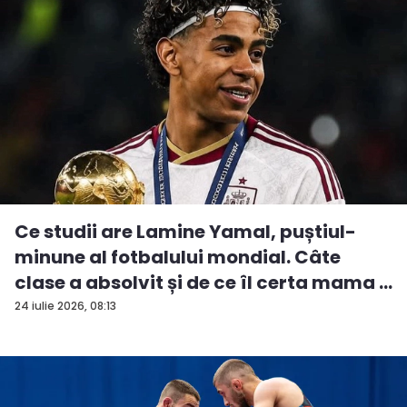
Ce studii are Lamine Yamal, puștiul-
minune al fotbalului mondial. Câte
clase a absolvit și de ce îl certa mama ...
24 iulie 2026, 08:13