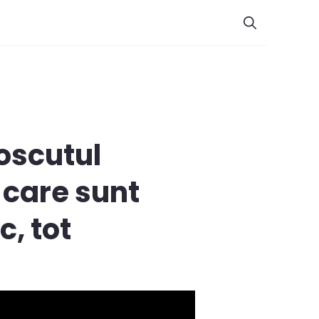
oscutul
t care sunt
c, tot