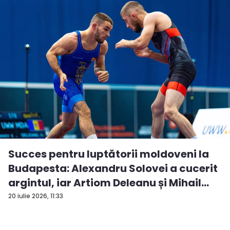
Succes pentru luptătorii moldoveni la
Budapesta: Alexandru Solovei a cucerit
argintul, iar Artiom Deleanu și Mihail
Br...
20 iulie 2026, 11:33