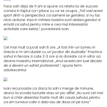
Face sah deja de 11 ani si spune ca reteta lui de succes
consta in faptul ca-i place cu ce se ocupa.
„Toti vad acest
sport dintr-o perspectiva: ca oamenii se gandesc si nu fac
nicio actiune. Insa in mintea noastra sunt atatea ganduri si
emotii ca sahul pentru mine e cea mai interesanta
activitate care exista.”,
povesteste Ivan.
Cel mai mult a jucat sah 6 ore.
„A fost intr-un turneu in
Grecia si m-am duelat cu un jucator din Australia.”
Practica
sahul in fiecare zi cate 2-3 ore si isi doreste ca in viitor sa
devina maestru international.
„Anul acesta am luat decizia
de a deveni un sahist profesionist.”,
spune ferm
adolescentul.
Ivan recunoaste ca daca la sah ii merge de minune,
atunci la scoala lucrurile stau un pic altfel:
„Nu sunt cel mai
bun si chiar absentez foarte mult din cauza sahului, pentru
ca am turneuri cate o data sau de doua ori pe luna.”