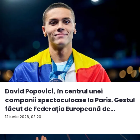
David Popovici, în centrul unei
campanii spectaculoase la Paris. Gestul
făcut de Federația Europeană de
Natați...
12 iunie 2026, 08:20