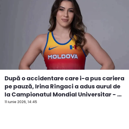
După o accidentare care i-a pus cariera
pe pauză, Irina Rîngaci a adus aurul de
la Campionatul Mondial Universitar - ...
11 iunie 2026, 14:45