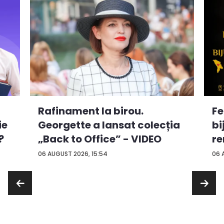
Rafinament la birou.
Fe
ie
Georgette a lansat colecția
bi
?
„Back to Office” - VIDEO
re
...
06 AUGUST 2026, 15:54
06 