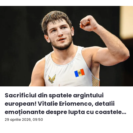
Sacrificiul din spatele argintului
european! Vitalie Eriomenco, detalii
emoționante despre lupta cu coastele
t...
29 aprilie 2026, 09:50