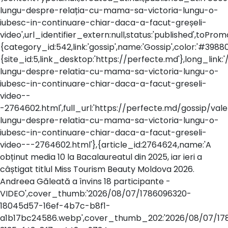
lungu-despre-relația-cu-mama-sa-victoria-lungu-o-
iubesc-in-continuare-chiar-daca-a-facut-greșeli-
video',url_identifier_extern:null,status:'published',toP
{category_id:542,link:'gossip',name:'Gossip',color:'#398800
{site_id:5,link_desktop:'https://perfecte.md'},long_link:'
lungu-despre-relatia-cu-mama-sa-victoria-lungu-o-
iubesc-in-continuare-chiar-daca-a-facut-greseli-
video--
-2764602.html',full_url:'https://perfecte.md/gossip/vale
lungu-despre-relatia-cu-mama-sa-victoria-lungu-o-
iubesc-in-continuare-chiar-daca-a-facut-greseli-
video---2764602.html'},{article_id:2764624,name:'A
obținut media 10 la Bacalaureatul din 2025, iar ieri a
câștigat titlul Miss Tourism Beauty Moldova 2026.
Andreea Găleată a învins 18 participante -
VIDEO',cover_thumb:'2026/08/07/1786096320-
18045d57-16ef-4b7c-b8f1-
a1b17bc24586.webp',cover_thumb_202:'2026/08/07/17