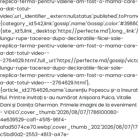
replica-ferma-pentru-valerie-am-fost-o-mama-care-
a-dat-totul-
video',url_identifier_extern:null,status:'published',toP
{category_id:542,link:'gossip',name:'Gossip',color:'#398800
{site_id:5,link_desktop:'https://perfecte.md'},long_link:'
lungu-rupe-tacerea-dupa-declaratiile-fiicei-sale-
replica-ferma-pentru-valerie-am-fost-o-mama-care-
a-dat-totul-video--
-2764629.html',full_url:'https://perfecte.md/gossip/vict
lungu-rupe-tacerea-dupa-declaratiile-fiicei-sale-
replica-ferma-pentru-valerie-am-fost-o-mama-care-
a-dat-totul-video---2764629.html'},
{article_id:2764626,name:'Laurențiu Popescu și-a însurat
fiul. Printre invitați s-au numărat Anișoara Puica, Vitalie
Dani și Doinița Gherman. Primele imagini de la eveniment
- VIDEO',cover_thumb:'2026/08/07/1786100080-
4e639529-caf1-45f8-96f4-
afad5074ce70.webp',cover_thumb_202:'2026/08/07/1
c5bd10d2-2553-4813-a47e-