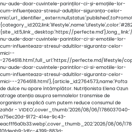
nu-aude-doar-cuvintele-parinților-ci-și-emoțiile-lor-
cum-influențeaza-stresul-adulților-siguranța-celor-
mici',url_identifier_extern:null,status:'published',toPr
{category_id:202,link:'lifestyle',name:'Lifestyle',color:'#282
{site_id:5,link_desktop:'https://perfecte.md'},long_link:'/
nu-aude-doar-cuvintele-parintilor-ci-si-emotiile-lor-
cum-influenteaza-stresul-adultilor-siguranta-celor-
mici--
-2764618.html',full_url:'https://perfecte.md/lifestyle/cop
nu-aude-doar-cuvintele-parintilor-ci-si-emotiile-lor-
cum-influenteaza-stresul-adultilor-siguranta-celor-
mici---2764618.html'},{article_id:2764573,name:'Pofta
de dulce nu apare întâmplător. Nutriționista Elena Ozun
atrage atenția asupra semnalelor transmise de
organism și explică cum putem reduce consumul de
zahăr - VIDEO',cover_thumb:'2026/08/06/1786037040-
a75ec20d-9172-414e-9c43-
eacfff6a0b33.webp',cover_thumb_202:'2026/08/06/17
10fdeab9-1dfc-4399-883d-