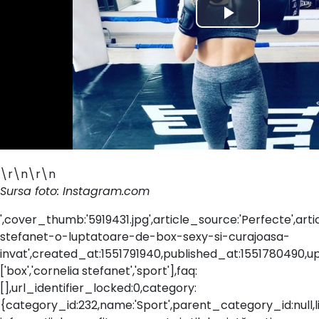
\r\n\r\n
Sursa foto: Instagram.com
',cover_thumb:'5919431.jpg',article_source:'Perfecte',arti
stefanet-o-luptatoare-de-box-sexy-si-curajoasa-
invat',created_at:1551791940,published_at:1551780490,upd
['box','cornelia stefanet','sport'],faq:
[],url_identifier_locked:0,category:
{category_id:232,name:'Sport',parent_category_id:null,link: