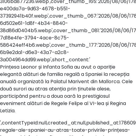
3106ba877236.webp',cover_thumb_165:'2026/08/06/17
e400da7a-9d63-4678-b551-
37392941b40f.webp',cover_thumb_067:'2026/08/06/17
6d502e61-1d8f-4b34-8840-
38d86d0404b5.webp',cover_thumb_081:'2026/08/06/1
7d18e4fe-3794-4ace-8c75-
586424eff4b6.webp',cover_thumb_177:'2026/08/06/17
6b9e2da1-d6e3-43a7-a2c8-
3a004964dd99.webp',short_content:'
Prințesa Leonor și Infanta Sofia au avut o apariție
elegantă alături de familia regală a Spaniei la recepția
anuală organizată la Palatul Marivent din Mallorca. Cele
două surori au atras atenția prin ținutele alese,
participând pentru a doua oară la prestigiosul
eveniment alături de Regele Felipe al VI-lea și Regina
Letizia.
',contentTypeId:null,created_at:null,published_at:178609080
regale-ale-spaniei-au-atras-toate-privirile-prințesa-