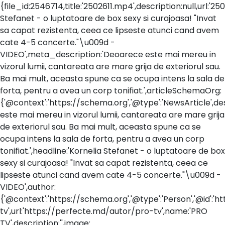
{file_id:2546714,title:'2502611.mp4',description:null,url:'
Stefanet - o luptatoare de box sexy si curajoasa! "Invat
sa capat rezistenta, ceea ce lipseste atunci cand avem
cate 4-5 concerte."\u009d -
VIDEO',meta_description:'Deoarece este mai mereu in
vizorul lumii, cantareata are mare grija de exteriorul sau.
Ba mai mult, aceasta spune ca se ocupa intens la sala de
forta, pentru a avea un corp tonifiat.',articleSchemaOrg:
{'@context':'https://schema.org','@type':'NewsArticle',d
este mai mereu in vizorul lumii, cantareata are mare grija
de exteriorul sau. Ba mai mult, aceasta spune ca se
ocupa intens la sala de forta, pentru a avea un corp
tonifiat.',headline:'Kornelia Stefanet - o luptatoare de box
sexy si curajoasa! "Invat sa capat rezistenta, ceea ce
lipseste atunci cand avem cate 4-5 concerte."\u009d -
VIDEO',author:
{'@context':'https://schema.org','@type':'Person','@id':
tv',url:'https://perfecte.md/autor/pro-tv',name:'PRO
TV',description:'',image: