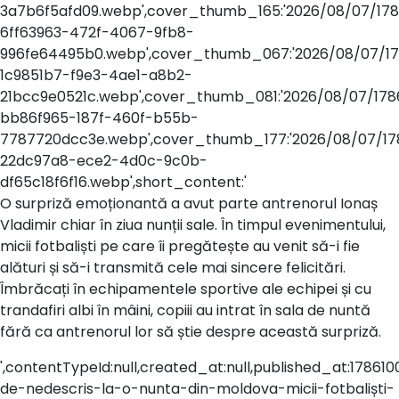
3a7b6f5afd09.webp',cover_thumb_165:'2026/08/07/17
6ff63963-472f-4067-9fb8-
996fe64495b0.webp',cover_thumb_067:'2026/08/07/1
1c9851b7-f9e3-4ae1-a8b2-
21bcc9e0521c.webp',cover_thumb_081:'2026/08/07/17
bb86f965-187f-460f-b55b-
7787720dcc3e.webp',cover_thumb_177:'2026/08/07/1
22dc97a8-ece2-4d0c-9c0b-
df65c18f6f16.webp',short_content:'
O surpriză emoționantă a avut parte antrenorul Ionaș
Vladimir chiar în ziua nunții sale. În timpul evenimentului,
micii fotbaliști pe care îi pregătește au venit să-i fie
alături și să-i transmită cele mai sincere felicitări.
Îmbrăcați în echipamentele sportive ale echipei și cu
trandafiri albi în mâini, copiii au intrat în sala de nuntă
fără ca antrenorul lor să știe despre această surpriză.
',contentTypeId:null,created_at:null,published_at:178610048
de-nedescris-la-o-nunta-din-moldova-micii-fotbaliști-