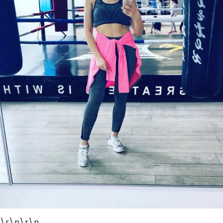
\r\n\r\n