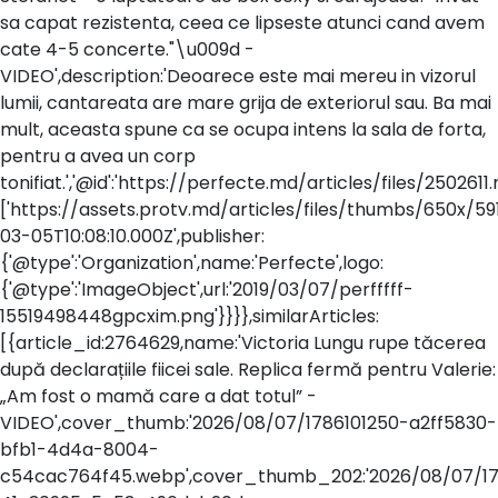
sa capat rezistenta, ceea ce lipseste atunci cand avem
cate 4-5 concerte."\u009d -
VIDEO',description:'Deoarece este mai mereu in vizorul
lumii, cantareata are mare grija de exteriorul sau. Ba mai
mult, aceasta spune ca se ocupa intens la sala de forta,
pentru a avea un corp
tonifiat.','@id':'https://perfecte.md/articles/files/250
['https://assets.protv.md/articles/files/thumbs/650x/591
03-05T10:08:10.000Z',publisher:
{'@type':'Organization',name:'Perfecte',logo:
{'@type':'ImageObject',url:'2019/03/07/perfffff-
15519498448gpcxim.png'}}}},similarArticles:
[{article_id:2764629,name:'Victoria Lungu rupe tăcerea
după declarațiile fiicei sale. Replica fermă pentru Valerie:
„Am fost o mamă care a dat totul” -
VIDEO',cover_thumb:'2026/08/07/1786101250-a2ff5830-
bfb1-4d4a-8004-
c54cac764f45.webp',cover_thumb_202:'2026/08/07/17