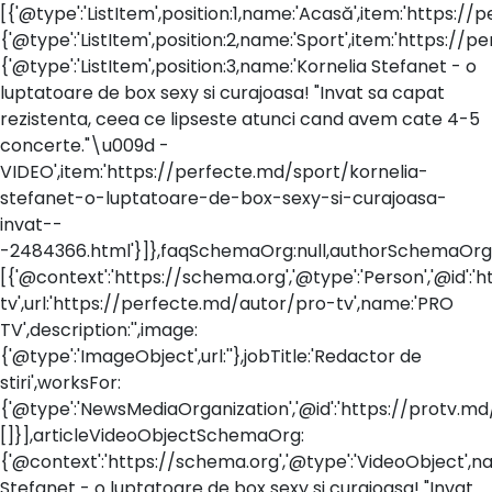
[{'@type':'ListItem',position:1,name:'Acasă',item:'https://p
{'@type':'ListItem',position:2,name:'Sport',item:'https://p
{'@type':'ListItem',position:3,name:'Kornelia Stefanet - o
luptatoare de box sexy si curajoasa! "Invat sa capat
rezistenta, ceea ce lipseste atunci cand avem cate 4-5
concerte."\u009d -
VIDEO',item:'https://perfecte.md/sport/kornelia-
stefanet-o-luptatoare-de-box-sexy-si-curajoasa-
invat--
-2484366.html'}]},faqSchemaOrg:null,authorSchemaOrg
[{'@context':'https://schema.org','@type':'Person','@id':
tv',url:'https://perfecte.md/autor/pro-tv',name:'PRO
TV',description:'',image:
{'@type':'ImageObject',url:''},jobTitle:'Redactor de
stiri',worksFor:
{'@type':'NewsMediaOrganization','@id':'https://protv.m
[]}],articleVideoObjectSchemaOrg:
{'@context':'https://schema.org','@type':'VideoObject',n
Stefanet - o luptatoare de box sexy si curajoasa! "Invat