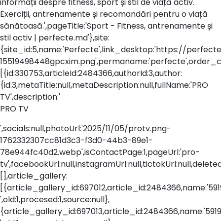
informații despre fitness, sport și stil de viață activ.
Exerciții, antrenamente și recomandări pentru o viață
sănătoasă.',pageTitle:'Sport - Fitness, antrenamente și
stil activ | perfecte.md'},site:
{site_id:5,name:'Perfecte',link_desktop:'https://perfecte
15519498448gpcxim.png',permaname:'perfecte',order_co
[{id:330753,articleId:2484366,authorId:3,author:
{id:3,metaTitle:null,metaDescription:null,fullName:'PRO
TV',description:'
PRO TV
',socials:null,photoUrl:'2025/11/05/protv.png-
1762332307cc81d3c3-f3d0-44b3-89e1-
78e944fc40d2.webp',isContactPage:1,pageUrl:'pro-
tv',facebookUrl:null,instagramUrl:null,tictokUrl:null,delete
[],article_gallery:
[{article_gallery_id:697012,article_id:2484366,name:'5919431
',old:1,procesed:1,source:null},
{article_gallery_id:697013,article_id:2484366,name:'5919441.