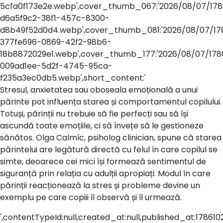
5cfa0f173e2e.webp',cover_thumb_067:'2026/08/07/178
d6a5f9c2-38f1-457c-8300-
d8b49f52d0d4.webp',cover_thumb_081:'2026/08/07/17
377fe696-0869-42f2-98b6-
18b8872029e1.webp',cover_thumb_177:'2026/08/07/178
009ad1ee-5d2f-4745-95ca-
f235a3ec0db5.webp',short_content:'
Stresul, anxietatea sau oboseala emoțională a unui
părinte pot influența starea și comportamentul copilului.
Totuși, părinții nu trebuie să fie perfecți sau să își
ascundă toate emoțiile, ci să învețe să le gestioneze
sănătos. Olga Calmîc, psiholog clinician, spune că starea
părintelui are legătură directă cu felul în care copilul se
simte, deoarece cei mici își formează sentimentul de
siguranță prin relația cu adulții apropiați. Modul în care
părinții reacționează la stres și probleme devine un
exemplu pe care copiii îl observă și îl urmează.
',contentTypeId:null,created_at:null,published_at:178610297