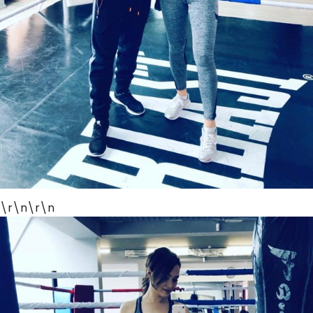
\r\n\r\n