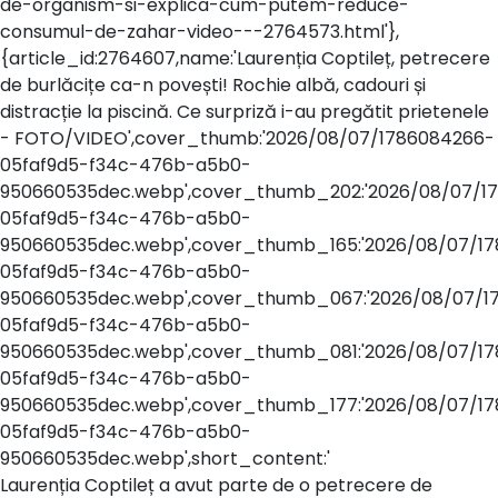
de-organism-si-explica-cum-putem-reduce-
consumul-de-zahar-video---2764573.html'},
{article_id:2764607,name:'Laurenția Coptileț, petrecere
de burlăcițe ca-n povești! Rochie albă, cadouri și
distracție la piscină. Ce surpriză i-au pregătit prietenele
- FOTO/VIDEO',cover_thumb:'2026/08/07/1786084266-
05faf9d5-f34c-476b-a5b0-
950660535dec.webp',cover_thumb_202:'2026/08/07/1
05faf9d5-f34c-476b-a5b0-
950660535dec.webp',cover_thumb_165:'2026/08/07/1
05faf9d5-f34c-476b-a5b0-
950660535dec.webp',cover_thumb_067:'2026/08/07/1
05faf9d5-f34c-476b-a5b0-
950660535dec.webp',cover_thumb_081:'2026/08/07/1
05faf9d5-f34c-476b-a5b0-
950660535dec.webp',cover_thumb_177:'2026/08/07/1
05faf9d5-f34c-476b-a5b0-
950660535dec.webp',short_content:'
Laurenția Coptileț a avut parte de o petrecere de