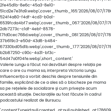
2fe45d1b-8e6c-45a3-8e10-
51cd2e7e3fa9.webp',cover_thumb_165:'2026/08/07/178
524f4a80-f4df-4cd3-b0a1-
6539fcda4bf7.webp',cover_thumb_067:'2026/08/07/17
2db7273c-c1df-4ebf-8578-
17fd0cec768d.webp',cover_thumb_081:'2026/08/07/17
37b619c3-e50d-43d8-b484-
67330bd05d1b.webp',cover_thumb_177:'2026/08/07/17
b2b87250-c90c-4a31-bf3c-
54d47a0f04fe.webp',short_content:'
Valerie Lungu a făcut noi dezvăluiri despre relația pe
care o are cu mama sa, interpreta Victoria Lungu.
Influencerița a vorbit deschis despre tensiunile din
familie, explicând de ce a ales să o blocheze pe mama
sa pe rețelele de socializare și cum privește acum
această situație. Declarațiile au fost făcute în cadrul
podcastului realizat de Bursucu.
',contentTypeId:null,created_at:null,published_at:178609602