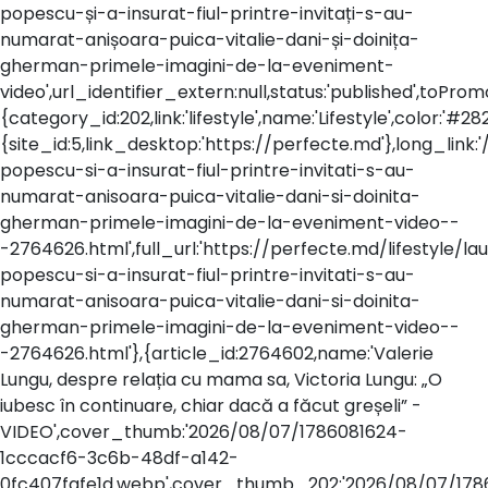
popescu-și-a-insurat-fiul-printre-invitați-s-au-
numarat-anișoara-puica-vitalie-dani-și-doinița-
gherman-primele-imagini-de-la-eveniment-
video',url_identifier_extern:null,status:'published',toP
{category_id:202,link:'lifestyle',name:'Lifestyle',color:'#282
{site_id:5,link_desktop:'https://perfecte.md'},long_link:'/
popescu-si-a-insurat-fiul-printre-invitati-s-au-
numarat-anisoara-puica-vitalie-dani-si-doinita-
gherman-primele-imagini-de-la-eveniment-video--
-2764626.html',full_url:'https://perfecte.md/lifestyle/la
popescu-si-a-insurat-fiul-printre-invitati-s-au-
numarat-anisoara-puica-vitalie-dani-si-doinita-
gherman-primele-imagini-de-la-eveniment-video--
-2764626.html'},{article_id:2764602,name:'Valerie
Lungu, despre relația cu mama sa, Victoria Lungu: „O
iubesc în continuare, chiar dacă a făcut greșeli” -
VIDEO',cover_thumb:'2026/08/07/1786081624-
1cccacf6-3c6b-48df-a142-
0fc407fafe1d.webp',cover_thumb_202:'2026/08/07/178