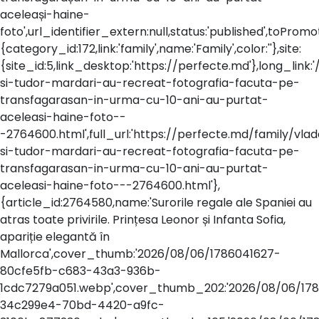
aceleași-haine-
foto',url_identifier_extern:null,status:'published',toPr
{category_id:172,link:'family',name:'Family',color:''},site:
{site_id:5,link_desktop:'https://perfecte.md'},long_link:
si-tudor-mardari-au-recreat-fotografia-facuta-pe-
transfagarasan-in-urma-cu-10-ani-au-purtat-
aceleasi-haine-foto--
-2764600.html',full_url:'https://perfecte.md/family/vla
si-tudor-mardari-au-recreat-fotografia-facuta-pe-
transfagarasan-in-urma-cu-10-ani-au-purtat-
aceleasi-haine-foto---2764600.html'},
{article_id:2764580,name:'Surorile regale ale Spaniei au
atras toate privirile. Prințesa Leonor și Infanta Sofia,
apariție elegantă în
Mallorca',cover_thumb:'2026/08/06/1786041627-
80cfe5fb-c683-43a3-936b-
1cdc7279a051.webp',cover_thumb_202:'2026/08/06/178
34c299e4-70bd-4420-a9fc-