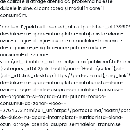
de calitate și atrage atenția că problema nu este
dulcele în sine, ci cantitatea și modul în care îl
consumăm.
',contentTypeId:null,created_at:null,published_at:17861066
de-dulce-nu-apare-intamplator-nutriționista-elena-
ozun-atrage-atenția-asupra-semnalelor-transmise-
de-organism-și-explica-cum-putem-reduce-
consumul-de-zahar-
video',url_identifier_extern:null,status:'published',toP
{category_id:562,link:'health',name:'Health',color:''},site:
{site_id:5,link_desktop:'https://perfecte.md'},long_link:
de-dulce-nu-apare-intamplator-nutritionista-elena-
ozun-atrage-atentia-asupra-semnalelor-transmise-
de-organism-si-explica-cum-putem-reduce-
consumul-de-zahar-video--
-2764573.html',full_url:'https://perfecte.md/health/pof
de-dulce-nu-apare-intamplator-nutritionista-elena-
ozun-atrage-atentia-asupra-semnalelor-transmise-