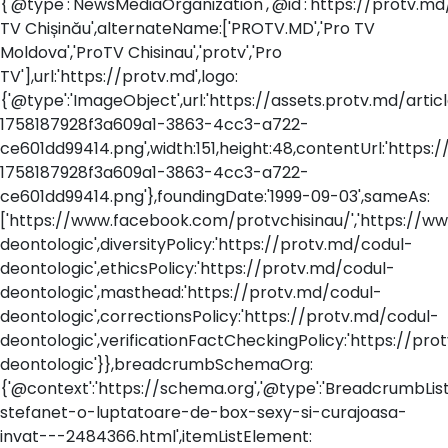
{'@type':'NewsMediaOrganization','@id':'https://protv.m
TV Chișinău',alternateName:['PROTV.MD','Pro TV
Moldova','ProTV Chisinau','protv','Pro
TV'],url:'https://protv.md',logo:
{'@type':'ImageObject',url:'https://assets.protv.md/art
1758187928f3a609a1-3863-4cc3-a722-
ce601dd99414.png',width:151,height:48,contentUrl:'https
1758187928f3a609a1-3863-4cc3-a722-
ce601dd99414.png'},foundingDate:'1999-09-03',sameAs:
['https://www.facebook.com/protvchisinau/','https://w
deontologic',diversityPolicy:'https://protv.md/codul-
deontologic',ethicsPolicy:'https://protv.md/codul-
deontologic',masthead:'https://protv.md/codul-
deontologic',correctionsPolicy:'https://protv.md/codul-
deontologic',verificationFactCheckingPolicy:'https://pr
deontologic'}},breadcrumbSchemaOrg:
{'@context':'https://schema.org','@type':'BreadcrumbLis
stefanet-o-luptatoare-de-box-sexy-si-curajoasa-
invat---2484366.html',itemListElement: