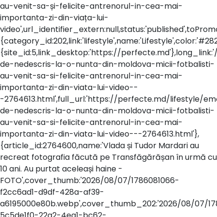
au-venit-sa-și-felicite-antrenorul-in-cea-mai-
importanta-zi-din-viața-lui-
video',url_identifier_extern:null,status:'published',toP
{category_id:202,link:'lifestyle',name:'Lifestyle',color:'#282
{site_id:5,link_desktop:'https://perfecte.md'},long_link:'/
de-nedescris-la-o-nunta-din-moldova-micii-fotbalisti-
au-venit-sa-si-felicite-antrenorul-in-cea-mai-
importanta-zi-din-viata-lui-video--
-2764613.html',full_url:'https://perfecte.md/lifestyle/emo
de-nedescris-la-o-nunta-din-moldova-micii-fotbalisti-
au-venit-sa-si-felicite-antrenorul-in-cea-mai-
importanta-zi-din-viata-lui-video---2764613.html'},
{article_id:2764600,name:'Vlada și Tudor Mardari au
recreat fotografia făcută pe Transfăgărășan în urmă cu
10 ani. Au purtat aceleași haine -
FOTO',cover_thumb:'2026/08/07/1786081066-
f2cc6ad1-d9df-428a-af39-
a6195000e80b.webp',cover_thumb_202:'2026/08/07/17
5c5de1f0-22a2-4ea1-bc62-