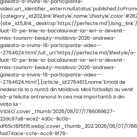
galeata-a-invins-18-participante-
video',url_identifier_extern:null,status:'published',toP
{category_id:202,link:'lifestyle',name:'Lifestyle',color:'#282
{site_id:5,link_desktop:'https://perfecte.md'},long_link:'/
luat-10-pe-linie-la-bacalaureat-iar-ieri-a-devenit-
miss-tourism-beauty-moldova-2026-andreea-
galeata-a-invins-18-participante-video--
-2764624.html',full_url:'https://perfecte.md/lifestyle/a-
luat-10-pe-linie-la-bacalaureat-iar-ieri-a-devenit-
miss-tourism-beauty-moldova-2026-andreea-
galeata-a-invins-18-participante-video--
-2764624.html'},{article_id:2764613,name:'Emoții de
nedescris la o nuntă din Moldova. Micii fotbaliști au venit
să-și felicite antrenorul în cea mai importantă zi din
viața lui -
VIDEO',cover_thumb:'2026/08/07/1786089627-
22dc97a8-ece2-4d0c-9c0b-
df65c18f6f16.webp',cover_thumb_202:'2026/08/07/178
1ad74ace-ccfe-4cc9-9f78-