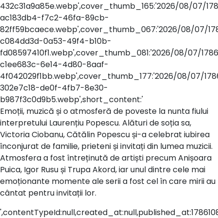
432c31a9a85e.webp',cover_thumb_165:'2026/08/07/17
ac183db4-f7c2-46fa-89cb-
82ff59bcaece.webp',cover_thumb_067:'2026/08/07/17
c084dd3d-0a53-49f4-b10b-
fd08597410f1.webp',cover_thumb_081:'2026/08/07/1786
c1ee683c-6e14-4d80-8aaf-
4f042029f1bb.webp',cover_thumb_177:'2026/08/07/178
302e7c18-de0f-4fb7-8e30-
b987f3c0d9b5.webp',short_content:'
Emoții, muzică și o atmosferă de poveste la nunta fiului
interpretului Laurențiu Popescu. Alături de soția sa,
Victoria Ciobanu, Cătălin Popescu și-a celebrat iubirea
înconjurat de familie, prieteni și invitați din lumea muzicii.
Atmosfera a fost întreținută de artiști precum Anișoara
Puica, Igor Rusu și Trupa Akord, iar unul dintre cele mai
emoționante momente ale serii a fost cel în care mirii au
cântat pentru invitații lor.
',contentTypeId:null,created_at:null,published_at:178610883