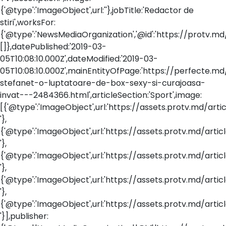
{'@type':'ImageObject',url:''},jobTitle:'Redactor de
stiri',worksFor:
{'@type':'NewsMediaOrganization','@id':'https://protv.m
[]},datePublished:'2019-03-
05T10:08:10.000Z',dateModified:'2019-03-
05T10:08:10.000Z',mainEntityOfPage:'https://perfecte.md
stefanet-o-luptatoare-de-box-sexy-si-curajoasa-
invat---2484366.html',articleSection:'Sport',image:
[{'@type':'ImageObject',url:'https://assets.protv.md/artic
'},
{'@type':'ImageObject',url:'https://assets.protv.md/artic
'},
{'@type':'ImageObject',url:'https://assets.protv.md/artic
'},
{'@type':'ImageObject',url:'https://assets.protv.md/artic
'},
{'@type':'ImageObject',url:'https://assets.protv.md/artic
'}],publisher: