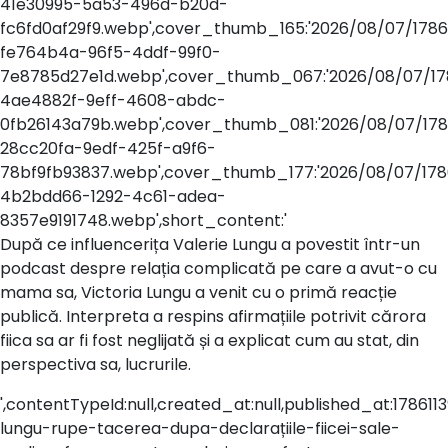
41e30995-5a53-496d-b20d-
fc6fd0af29f9.webp',cover_thumb_165:'2026/08/07/1786
fe764b4a-96f5-4ddf-99f0-
7e8785d27e1d.webp',cover_thumb_067:'2026/08/07/17
4ae4882f-9eff-4608-abdc-
0fb26143a79b.webp',cover_thumb_081:'2026/08/07/178
28cc20fa-9edf-425f-a9f6-
78bf9fb93837.webp',cover_thumb_177:'2026/08/07/178
4b2bdd66-1292-4c61-adea-
8357e9191748.webp',short_content:'
După ce influencerița Valerie Lungu a povestit într-un
podcast despre relația complicată pe care a avut-o cu
mama sa, Victoria Lungu a venit cu o primă reacție
publică. Interpreta a respins afirmațiile potrivit cărora
fiica sa ar fi fost neglijată și a explicat cum au stat, din
perspectiva sa, lucrurile.
',contentTypeId:null,created_at:null,published_at:1786113900
lungu-rupe-tacerea-dupa-declarațiile-fiicei-sale-