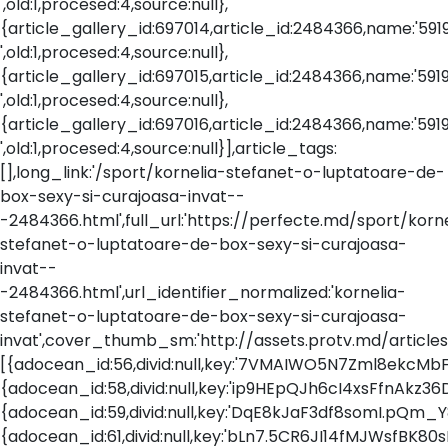
',old:1,procesed:4,source:null},
{article_gallery_id:697014,article_id:2484366,name:'5919451.
',old:1,procesed:4,source:null},
{article_gallery_id:697015,article_id:2484366,name:'5919461.
',old:1,procesed:4,source:null},
{article_gallery_id:697016,article_id:2484366,name:'5919471.
',old:1,procesed:4,source:null}],article_tags:
[],long_link:'/sport/kornelia-stefanet-o-luptatoare-de-
box-sexy-si-curajoasa-invat--
-2484366.html',full_url:'https://perfecte.md/sport/korne
stefanet-o-luptatoare-de-box-sexy-si-curajoasa-
invat--
-2484366.html',url_identifier_normalized:'kornelia-
stefanet-o-luptatoare-de-box-sexy-si-curajoasa-
invat',cover_thumb_sm:'http://assets.protv.md/articles
[{adocean_id:56,divid:null,key:'7VMAIWO5N7Zml8ekcMbFa1Ed
{adocean_id:58,divid:null,key:'ip9HEpQJh6cI4xsFfnAkz36DLO
{adocean_id:59,divid:null,key:'DqE8kJaF3df8somI.pQm_Y8BPi
{adocean_id:61,divid:null,key:'bLn7.5CR6JI14fMJWsfBK80sLO