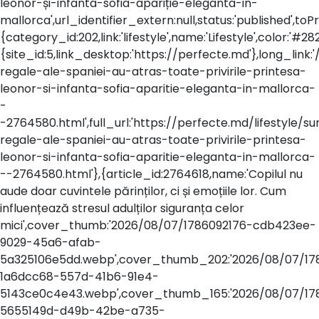
leonor-și-infanta-sofia-apariție-eleganta-in-
mallorca',url_identifier_extern:null,status:'published',
{category_id:202,link:'lifestyle',name:'Lifestyle',color:'#282
{site_id:5,link_desktop:'https://perfecte.md'},long_link:'/
regale-ale-spaniei-au-atras-toate-privirile-printesa-
leonor-si-infanta-sofia-aparitie-eleganta-in-mallorca-
-
-2764580.html',full_url:'https://perfecte.md/lifestyle/sur
regale-ale-spaniei-au-atras-toate-privirile-printesa-
leonor-si-infanta-sofia-aparitie-eleganta-in-mallorca-
--2764580.html'},{article_id:2764618,name:'Copilul nu
aude doar cuvintele părinților, ci și emoțiile lor. Cum
influențează stresul adulților siguranța celor
mici',cover_thumb:'2026/08/07/1786092176-cdb423ee-
9029-45a6-afab-
5a325106e5dd.webp',cover_thumb_202:'2026/08/07/17
1a6dcc68-557d-41b6-91e4-
5143ce0c4e43.webp',cover_thumb_165:'2026/08/07/17
5655149d-d49b-42be-a735-