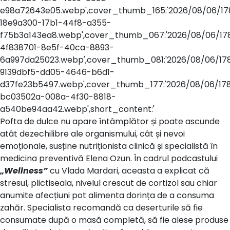
e98a72643e05.webp',cover_thumb_165:'2026/08/06/1
18e9a300-17b1-44f8-a355-
f75b3a143ea8.webp',cover_thumb_067:'2026/08/06/17
4f838701-8e5f-40ca-8893-
6a997da25023.webp',cover_thumb_081:'2026/08/06/1
9139dbf5-dd05-4646-b6d1-
d37fe23b5497.webp',cover_thumb_177:'2026/08/06/17
bc03502a-008a-4f30-8818-
a540be94aa42.webp',short_content:'
Pofta de dulce nu apare întâmplător și poate ascunde
atât dezechilibre ale organismului, cât și nevoi
emoționale, susține nutriționista clinică și specialistă în
medicina preventivă Elena Ozun. În cadrul podcastului
„Wellness”
cu Vlada Mardari, aceasta a explicat că
stresul, plictiseala, nivelul crescut de cortizol sau chiar
anumite afecțiuni pot alimenta dorința de a consuma
zahăr. Specialista recomandă ca deserturile să fie
consumate după o masă completă, să fie alese produse