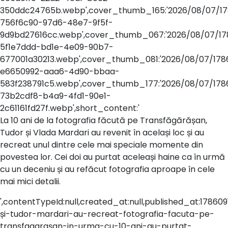
350ddc24765b.webp',cover_thumb_165:'2026/08/07/17
756f6c90-97d6-48e7-9f5f-
9d9bd27616cc.webp',cover_thumb_067:'2026/08/07/17
5f1e7ddd-bd1e-4e09-90b7-
677001a30213.webp',cover_thumb_081:'2026/08/07/1786
e6650992-aaa6-4d90-bbaa-
583f238791c5.webp',cover_thumb_177:'2026/08/07/178
73b2cdf8-b4a9-4fd1-90e1-
2c61161fd27f.webp',short_content:'
La 10 ani de la fotografia făcută pe Transfăgărășan,
Tudor și Vlada Mardari au revenit în același loc și au
recreat unul dintre cele mai speciale momente din
povestea lor. Cei doi au purtat aceleași haine ca în urmă
cu un deceniu și au refăcut fotografia aproape în cele
mai mici detalii.
',contentTypeId:null,created_at:null,published_at:178609191
și-tudor-mardari-au-recreat-fotografia-facuta-pe-
transfagarașan-in-urma-cu-10-ani-au-purtat-