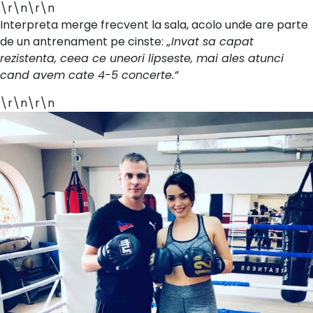
\r\n\r\n
Interpreta merge frecvent la sala, acolo unde are parte
de un antrenament pe cinste:
„Invat sa capat
rezistenta, ceea ce uneori lipseste, mai ales atunci
cand avem cate 4-5 concerte.”
\r\n\r\n