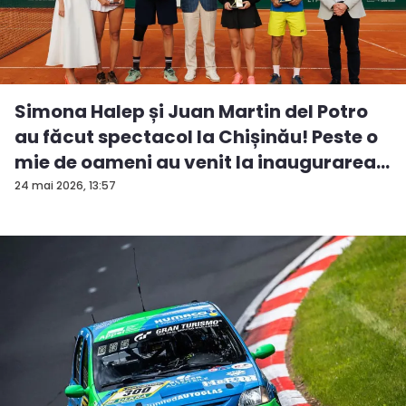
Simona Halep și Juan Martin del Potro
au făcut spectacol la Chișinău! Peste o
mie de oameni au venit la inaugurarea
...
24 mai 2026, 13:57