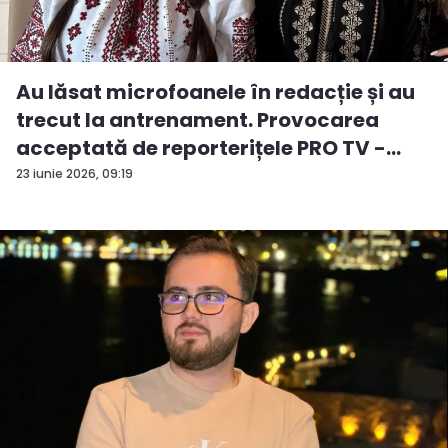
Au lăsat microfoanele în redacție și au
trecut la antrenament. Provocarea
acceptată de reporterițele PRO TV -
VID...
23 iunie 2026, 09:19