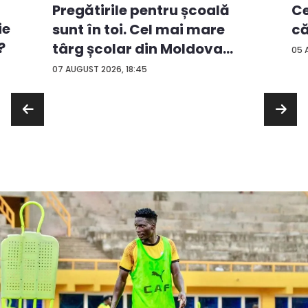
Ce
Pregătirile pentru școală
ie
că
sunt în toi. Cel mai mare
?
târg școlar din Moldova
05 
con...
07 AUGUST 2026, 18:45