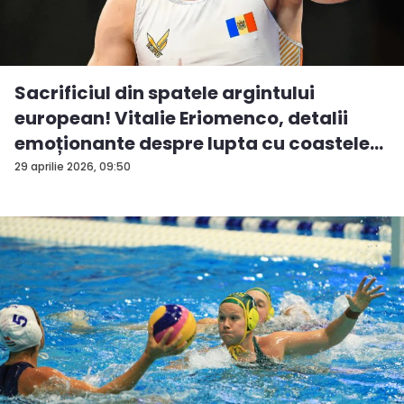
Sacrificiul din spatele argintului
european! Vitalie Eriomenco, detalii
emoționante despre lupta cu coastele
t...
29 aprilie 2026, 09:50