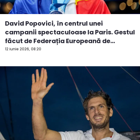
David Popovici, în centrul unei
campanii spectaculoase la Paris. Gestul
făcut de Federația Europeană de
Natați...
12 iunie 2026, 08:20