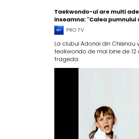
Taekwondo-ul are multi adept
inseamna: "Calea pumnului si 
PRO TV
La clubul Adonai din Chisinau v
teakwondo de mai bine de 12 an
frageda.