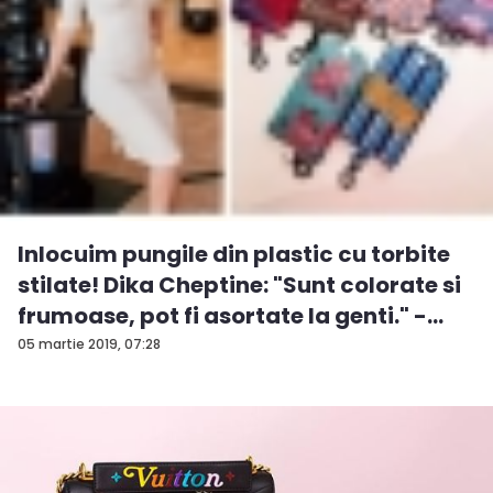
Inlocuim pungile din plastic cu torbite
stilate! Dika Cheptine: "Sunt colorate si
frumoase, pot fi asortate la genti." -
VID...
05 martie 2019, 07:28