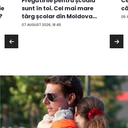
Ce
Pregătirile pentru școală
ie
că
sunt în toi. Cel mai mare
?
târg școlar din Moldova
05 
con...
07 AUGUST 2026, 18:45