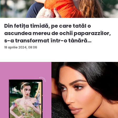
Din fetița timidă, pe care tatăl o
ascundea mereu de ochii paparazzilor,
s-a transformat într-o tânără
încântăto...
18 aprilie 2024, 08:06