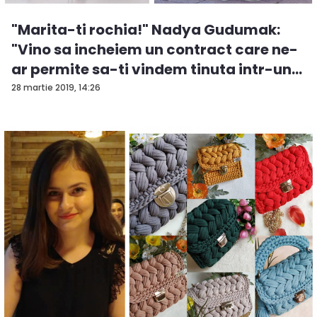
"Marita-ti rochia!" Nadya Gudumak:
"Vino sa incheiem un contract care ne-
ar permite sa-ti vindem tinuta intr-un
t...
28 martie 2019, 14:26