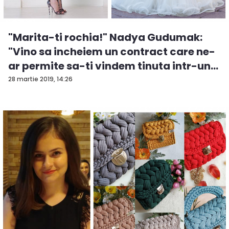
"Marita-ti rochia!" Nadya Gudumak:
"Vino sa incheiem un contract care ne-
ar permite sa-ti vindem tinuta intr-un
t...
28 martie 2019, 14:26