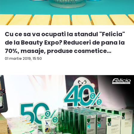
Cu ce sa va ocupati la standul "Felicia"
de la Beauty Expo? Reduceri de pana la
70%, masaje, produse cosmetice
origin...
01 martie 2019, 15:50