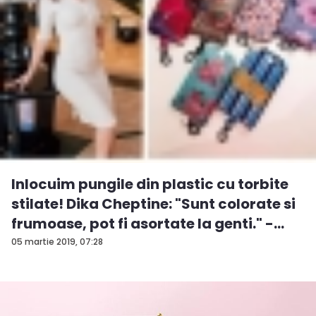
Inlocuim pungile din plastic cu torbite
stilate! Dika Cheptine: "Sunt colorate si
frumoase, pot fi asortate la genti." -
VID...
05 martie 2019, 07:28