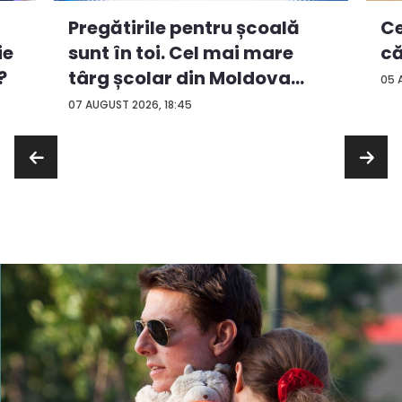
Ce
Pregătirile pentru școală
ie
că
sunt în toi. Cel mai mare
?
târg școlar din Moldova
05 
con...
07 AUGUST 2026, 18:45