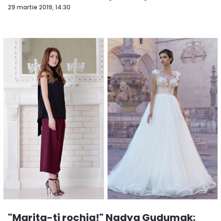
29 martie 2019, 14:30
"Marita-ti rochia!" Nadya Gudumak: