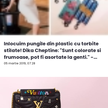
Inlocuim pungile din plastic cu torbite
stilate! Dika Cheptine: "Sunt colorate si
frumoase, pot fi asortate la genti." -
VID...
05 martie 2019, 07:28