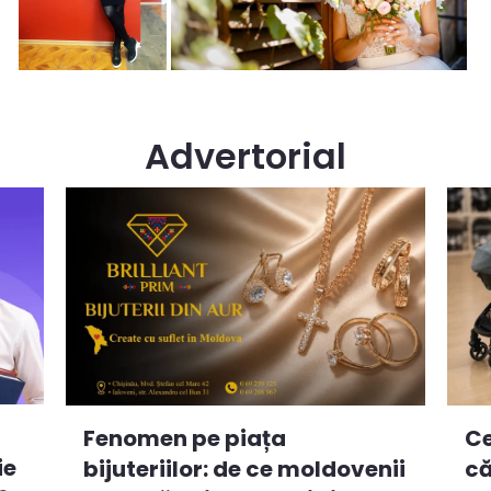
Advertorial
Ce
Fenomen pe piața
ie
că
bijuteriilor: de ce moldovenii