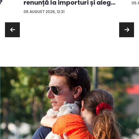
?
renunță la importuri și aleg
05 
...
06 AUGUST 2026, 12:31