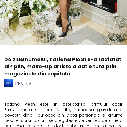
De ziua numelui, Tatiana Plesh s-a rasfatat
din plin, make-up artista a dat o tura prin
magazinele din capitala.
PRO TV
Tatiana Plesh
este in asteptarea primului copil.
Entuziasmata si foarte fericita, frumoasa graviduta a
povestit detalii curioase din viata personala si anume
despre: sarcina, cum se pregateste de venirea pe lume a
celui mai asteptat si dorit bebelus in familia sa, ce