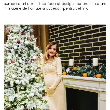
cumparaturi a reusit sa faca si, desigur, ce preferinte are
in materie de hainute si accesorii pentru cel mic.