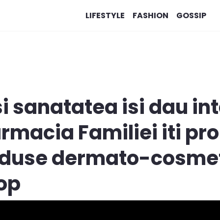
LIFESTYLE
FASHION
GOSSIP
 sanatatea isi dau int
armacia Familiei iti pr
duse dermato-cosmeti
op