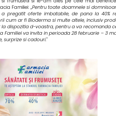
i si frumusetii si le-am ales pe cele mai benefice
cia Familiei: „
Pentru toate doamnele si domnisoare
ei a pregatit oferte imbatabile, de pana la 40%
ii cum ar fi Bioderma si multe altele, inclusiv prod
unt la dispozitia d-voastra, pentru a va recomanda 
 Familiei va invita in perioada 28 februarie – 3 mar
, surprize si cadouri.
"