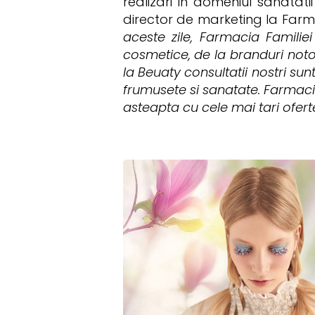
realizari in domeniul sanatati
director de marketing la Farma
aceste zile, Farmacia Famili
cosmetice, de la branduri notor
la Beuaty consultatii nostri s
frumusete si sanatate. Farmacia
asteapta cu cele mai tari oferte