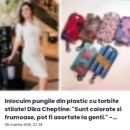
Inlocuim pungile din plastic cu torbite
stilate! Dika Cheptine: "Sunt colorate si
frumoase, pot fi asortate la genti." -
VID...
05 martie 2019, 07:28