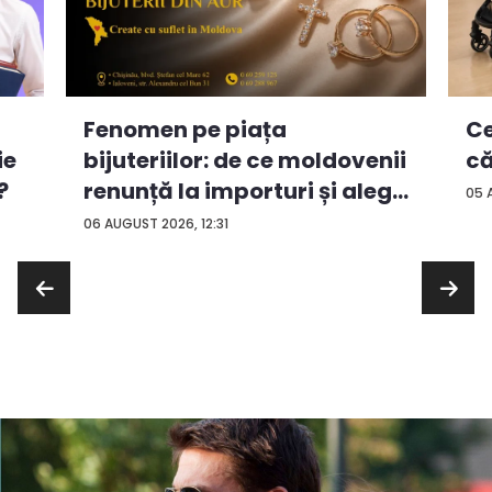
Ce
Fenomen pe piața
ie
că
bijuteriilor: de ce moldovenii
?
renunță la importuri și aleg
05 
...
06 AUGUST 2026, 12:31