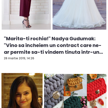
"Marita-ti rochia!" Nadya Gudumak:
"Vino sa incheiem un contract care ne-
ar permite sa-ti vindem tinuta intr-un
t...
28 martie 2019, 14:26