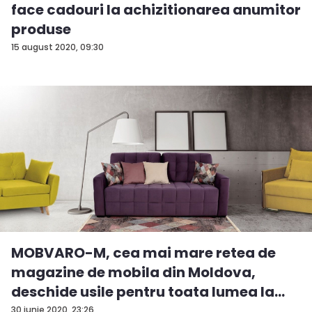
face cadouri la achizitionarea anumitor
produse
15 august 2020, 09:30
MOBVARO-M, cea mai mare retea de
magazine de mobila din Moldova,
deschide usile pentru toata lumea la
inc...
30 iunie 2020, 23:26