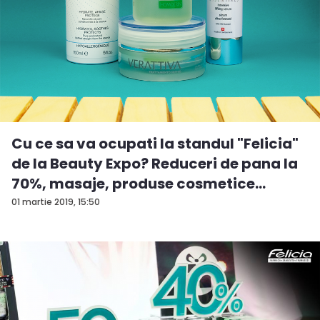
Cu ce sa va ocupati la standul "Felicia"
de la Beauty Expo? Reduceri de pana la
70%, masaje, produse cosmetice
origin...
01 martie 2019, 15:50