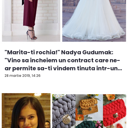
"Marita-ti rochia!" Nadya Gudumak:
"Vino sa incheiem un contract care ne-
ar permite sa-ti vindem tinuta intr-un
t...
28 martie 2019, 14:26