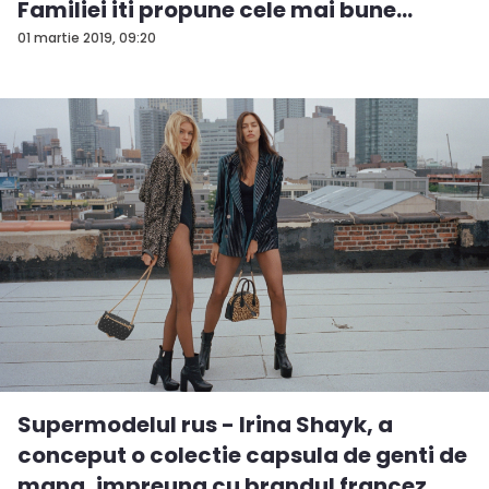
Familiei iti propune cele mai bune
produ...
01 martie 2019, 09:20
Supermodelul rus - Irina Shayk, a
conceput o colectie capsula de genti de
mana, impreuna cu brandul francez