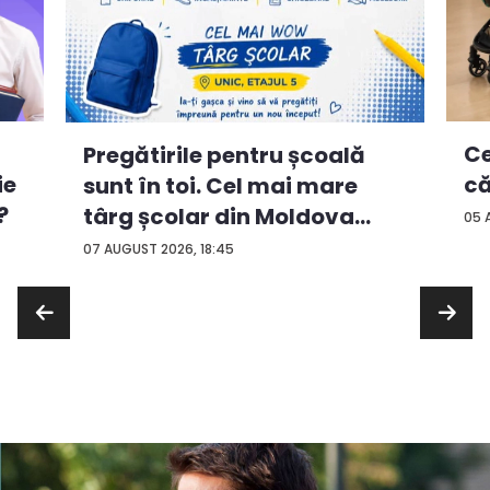
Ce
Pregătirile pentru școală
ie
că
sunt în toi. Cel mai mare
?
târg școlar din Moldova
05 
con...
07 AUGUST 2026, 18:45