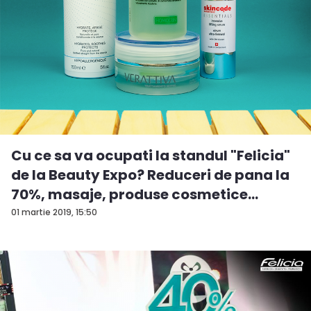
Cu ce sa va ocupati la standul "Felicia"
de la Beauty Expo? Reduceri de pana la
70%, masaje, produse cosmetice
origin...
01 martie 2019, 15:50