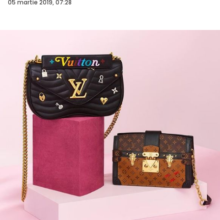
VID...
05 martie 2019, 07:28