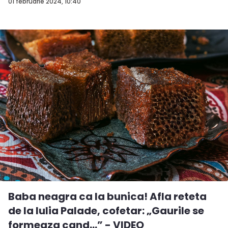
01 februarie 2024, 10:40
Baba neagra ca la bunica! Afla reteta
de la Iulia Palade, cofetar: „Gaurile se
formeaza cand...” - VIDEO