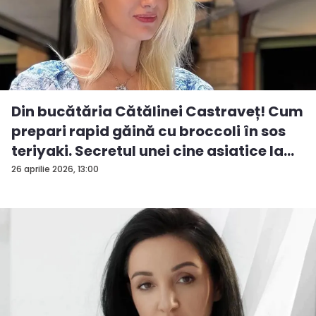
Din bucătăria Cătălinei Castraveț! Cum
prepari rapid găină cu broccoli în sos
teriyaki. Secretul unei cine asiatice la
ti...
26 aprilie 2026, 13:00