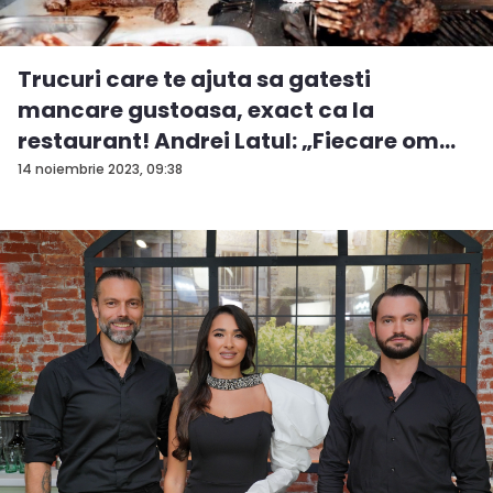
Trucuri care te ajuta sa gatesti
mancare gustoasa, exact ca la
restaurant! Andrei Latul: „Fiecare om
m...
14 noiembrie 2023, 09:38