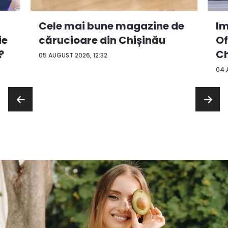
Cele mai bune magazine de
Im
ie
cărucioare din Chișinău
Of
?
Ch
05 AUGUST 2026, 12:32
04 