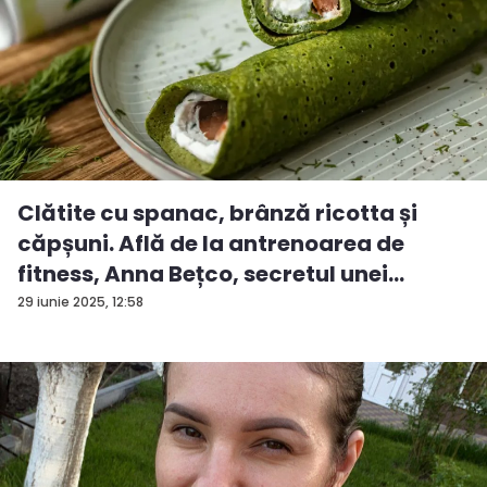
Clătite cu spanac, brânză ricotta și
căpșuni. Află de la antrenoarea de
fitness, Anna Bețco, secretul unei
rețete...
29 iunie 2025, 12:58