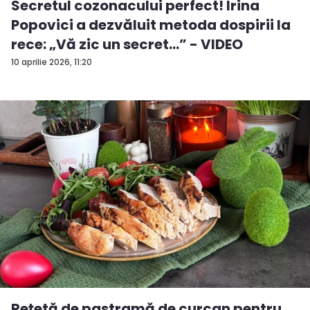
Secretul cozonacului perfect! Irina
Popovici a dezvăluit metoda dospirii la
rece: „Vă zic un secret...” - VIDEO
10 aprilie 2026, 11:20
Rețetă de pastramă de curcan pentru