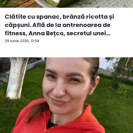
Clătite cu spanac, brânză ricotta și
căpșuni. Află de la antrenoarea de
fitness, Anna Bețco, secretul unei
rețete...
29 iunie 2025, 12:58