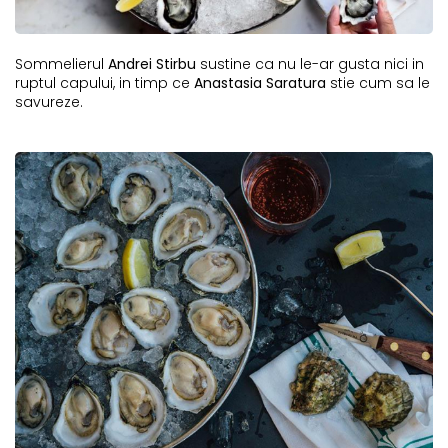
Sommelierul
Andrei Stirbu
sustine ca nu le-ar gusta nici in
ruptul capului, in timp ce
Anastasia Saratura
stie cum sa le
savureze.