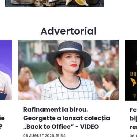
Advertorial
Rafinament la birou.
Fe
ie
Georgette a lansat colecția
bi
?
„Back to Office” - VIDEO
re
...
06 AUGUST 2026, 15:54
06 