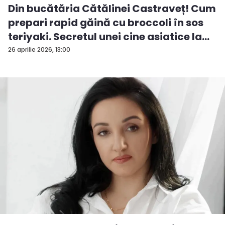
Din bucătăria Cătălinei Castraveț! Cum
prepari rapid găină cu broccoli în sos
teriyaki. Secretul unei cine asiatice la
ti...
26 aprilie 2026, 13:00