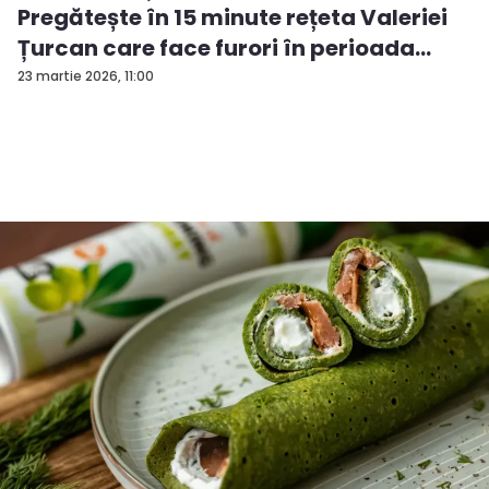
Pregătește în 15 minute rețeta Valeriei
Țurcan care face furori în perioada
pos...
23 martie 2026, 11:00