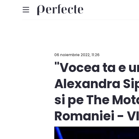
06 noiembrie 2022, 11:26
"Vocea ta e u
Alexandra Sip
si pe The Mot
Romaniei - V