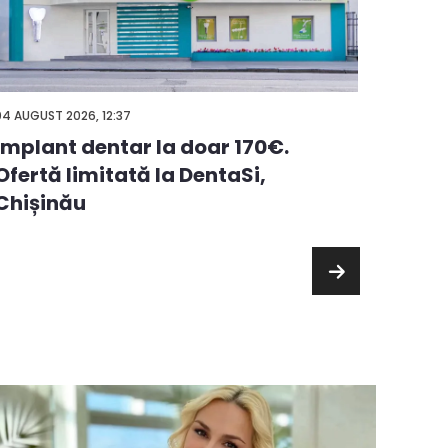
03 AUGUS
04 AUGUST 2026, 12:37
Alege
Implant dentar la doar 170€.
premi
Ofertă limitată la DentaSi,
chelt
Chișinău