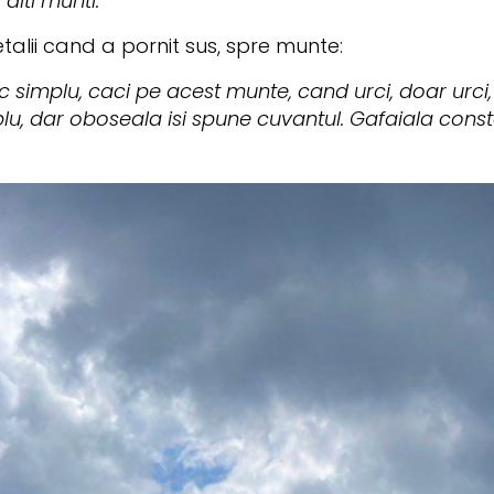
lti munti.”
talii cand a pornit sus, spre munte:
 simplu, caci pe acest munte, cand urci, doar urci, 
u, dar oboseala isi spune cuvantul. Gafaiala consta