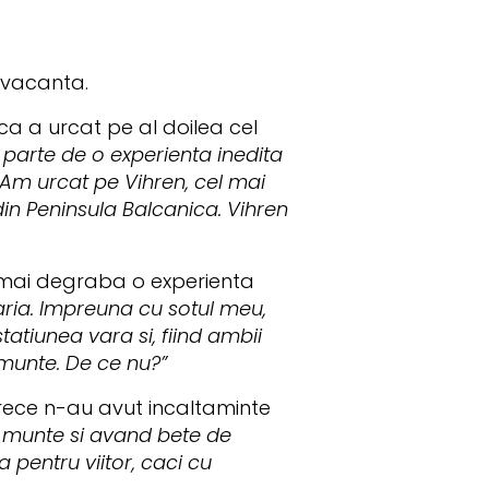
a vacanta.
a a urcat pe al doilea cel
parte de o experienta inedita
m urcat pe Vihren, cel mai
a din Peninsula Balcanica. Vihren
 mai degraba o experienta
aria. Impreuna cu sotul meu,
atiunea vara si, fiind ambii
 munte. De ce nu?”
rece n-au avut incaltaminte
u munte si avand bete de
 pentru viitor, caci cu