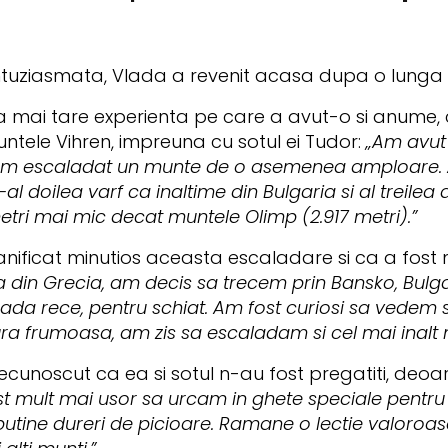
entuziasmata, Vlada a revenit acasa dupa o lung
 mai tare experienta pe care a avut-o si anume, c
untele Vihren, impreuna cu sotul ei Tudor:
„Am avut 
 am escaladat un munte de o asemenea amploare. A
de-al doilea varf ca inaltime din Bulgaria si al treile
metri mai mic decat muntele Olimp (2.917 metri).”
nificat minutios aceasta escaladare si ca a fost
a din Grecia, am decis sa trecem prin Bansko, Bulg
oada rece, pentru schiat. Am fost curiosi sa vedem st
tura frumoasa, am zis sa escaladam si cel mai inalt
cunoscut ca ea si sotul n-au fost pregatiti, deoa
fost mult mai usor sa urcam in ghete speciale pentr
putine dureri de picioare. Ramane o lectie valoroasa