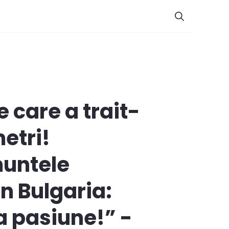
 care a trait-
etri!
muntele
in Bulgaria:
a pasiune!” -