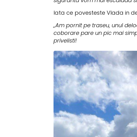
siguranta vom mai escalada si a
Iata ce povesteste Vlada in de
„Am pornit pe traseu, unul deloc
coborare pare un pic mai simpl
privelisti!