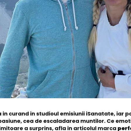
 in curand in studioul emisiunii iSanatate, iar
asiune, cea de escaladarea muntilor. Ce emotii 
 uimitoare a surprins, afla in articolul marca
perf