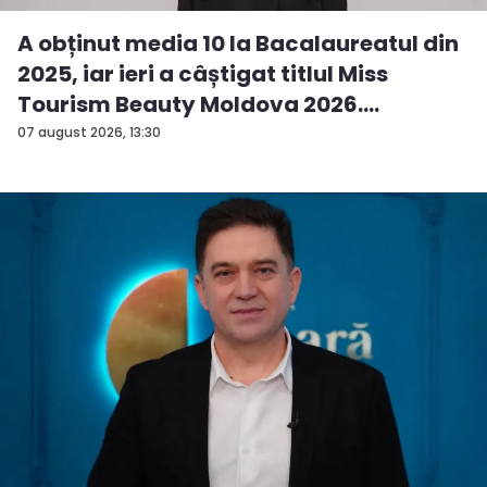
A obținut media 10 la Bacalaureatul din
2025, iar ieri a câștigat titlul Miss
Tourism Beauty Moldova 2026.
Andreea...
07 august 2026, 13:30