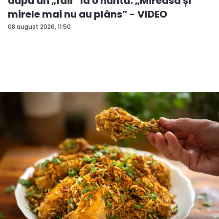
după un „fail” la o nuntă: „Mireasa și
mirele mai nu au plâns” - VIDEO
08 august 2026, 11:50