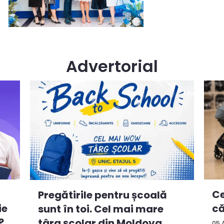
Advertorial
Ce
Pregătirile pentru școală
ie
că
sunt în toi. Cel mai mare
?
târg școlar din Moldova
05 