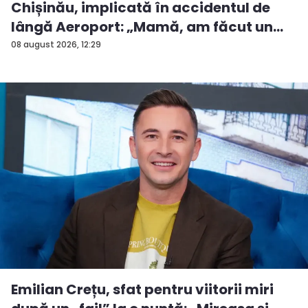
Chișinău, implicată în accidentul de
lângă Aeroport: „Mamă, am făcut un
ac...
08 august 2026, 12:29
Emilian Crețu, sfat pentru viitorii miri