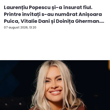
Laurențiu Popescu și-a însurat fiul.
Printre invitați s-au numărat Anișoara
Puica, Vitalie Dani și Doinița Gherman.
P...
07 august 2026, 13:20