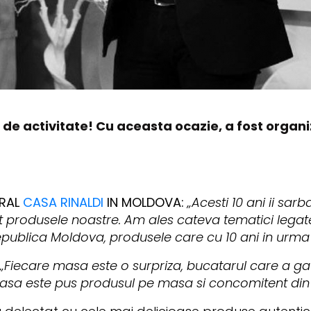
i de activitate! Cu aceasta ocazie, a fost orga
ERAL
CASA RINALDI
IN MOLDOVA:
„Acesti 10 ani ii sar
unt produsele noastre. Am ales cateva tematici lega
Republica Moldova, produsele care cu 10 ani in urm
„Fiecare masa este o surpriza, bucatarul care a ga
masa este pus produsul pe masa si concomitent din e