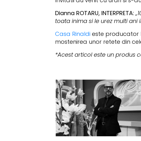
Invitatii au venit cu urari si s
Dianna ROTARU, INTERPRETA:
„
toata inima si le urez multi ani i
Casa Rinaldi
este producator lid
mostenirea unor retete din cel
*Acest articol este un produs 