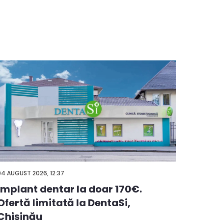
03 AUGUS
04 AUGUST 2026, 12:37
Alege
Implant dentar la doar 170€.
premi
Ofertă limitată la DentaSi,
chelt
Chișinău