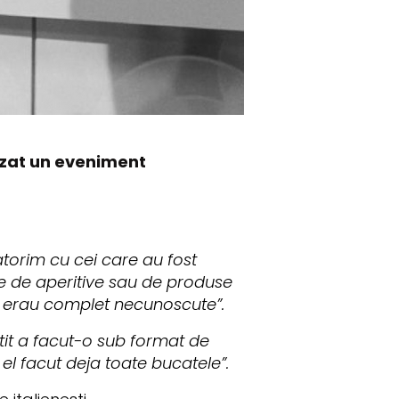
nizat un eveniment
batorim cu cei care au fost
te de aperitive sau de produse
a erau complet necunoscute”.
tit a facut-o sub format de
l facut deja toate bucatele”.