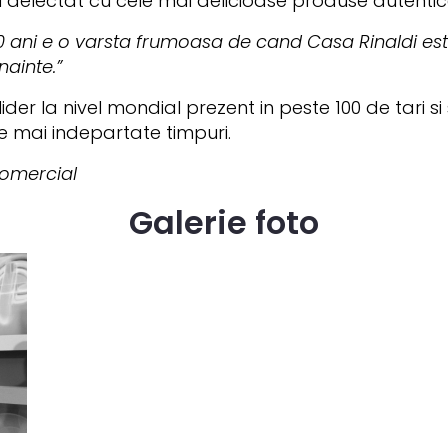
-au delectat cu cele mai delicioase produse autentice 
10 ani e o varsta frumoasa de cand
Casa Rinaldi
est
nainte.”
er la nivel mondial prezent in peste 100 de tari si s
e mai indepartate timpuri.
comercial
Galerie foto