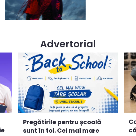
Advertorial
Ce
Pregătirile pentru școală
ie
că
sunt în toi. Cel mai mare