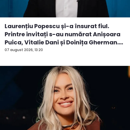
Laurențiu Popescu și-a însurat fiul.
Printre invitați s-au numărat Anișoara
Puica, Vitalie Dani și Doinița Gherman.
P...
07 august 2026, 13:20