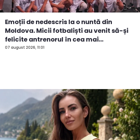
Emoții de nedescris la o nuntă din
Moldova. Micii fotbaliști au venit să-și
felicite antrenorul în cea mai
importan...
07 august 2026, 11:01