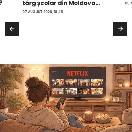
?
târg școlar din Moldova
05 
con...
07 AUGUST 2026, 18:45