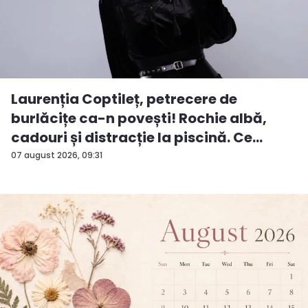
Laurenția Coptileț, petrecere de
burlăcițe ca-n povești! Rochie albă,
cadouri și distracție la piscină. Ce
surp...
07 august 2026, 09:31