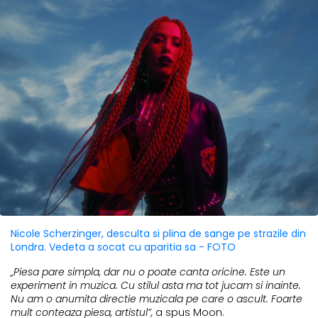
Nicole Scherzinger, desculta si plina de sange pe strazile din
Londra. Vedeta a socat cu aparitia sa - FOTO
„Piesa pare simpla, dar nu o poate canta oricine. Este un
experiment in muzica. Cu stilul asta ma tot jucam si inainte.
Nu am o anumita directie muzicala pe care o ascult. Foarte
mult conteaza piesa, artistul”,
a spus Moon.