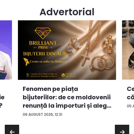
Advertorial
Ce
Fenomen pe piața
ie
că
bijuteriilor: de ce moldovenii
?
renunță la importuri și aleg
05 
...
06 AUGUST 2026, 12:31