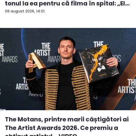
tonul la ea pentru că filma în spital: „El
a...
06 august 2026, 14:01
The Motans, printre marii câștigători ai
The Artist Awards 2026. Ce premiu a