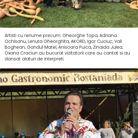
Artisti cu renume precum: Gheorghe Topa, Adriana
Ochisanu, Lenuta Gheorghita, AKORD, Igor Cuciuc, Vali
Boghean, Gandul Matei, Anisoara Puica, Zinaida Julea,
Oxana Craciun au bucurat vizitatorii care au cantat si au
dansat alaturi de interpreti.