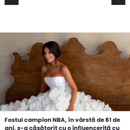
Fostul campion NBA, în vârstă de 61 de
ani, s-a căsătorit cu o influenceriță cu