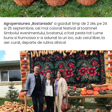
Agropensiunea „Bostaniada”
a gazduit timp de 2 zile, pe 24
si 25 septembrie, cel mai colorat festival al toamnei!
Simbolul evenimentului, bostanul, a fost peste tot! Lume
buna si frumoasa s-a adunat la un loc, sub cerul liber, la
aer curat, departe de rutina zilnica!