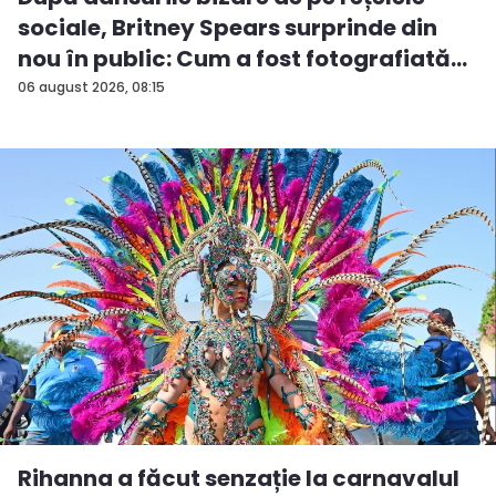
sociale, Britney Spears surprinde din
nou în public: Cum a fost fotografiată
î...
06 august 2026, 08:15
Rihanna a făcut senzație la carnavalul