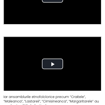
Iar ansamblurile etnofolclorice precum “Craitele”,
“Maleanca”, “Lastareii”, “Cimisineanca”, “Margaritarele” au