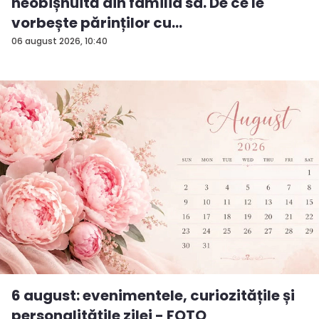
neobișnuită din familia sa. De ce le
vorbește părinților cu
„dumneavoastră...
06 august 2026, 10:40
6 august: evenimentele, curiozitățile și
personalitățile zilei - FOTO