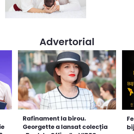
Advertorial
Rafinament la birou.
Fe
ie
Georgette a lansat colecția
bi