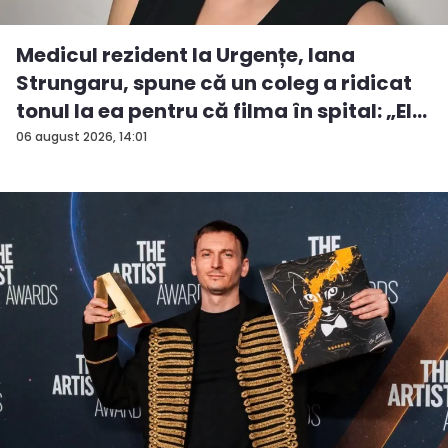
Medicul rezident la Urgențe, Iana
Strungaru, spune că un coleg a ridicat
tonul la ea pentru că filma în spital: „El
a...
06 august 2026, 14:01