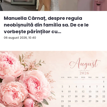
Manuella Cârnaț, despre regula
neobișnuită din familia sa. De ce le
vorbește părinților cu
„dumneavoastră...
06 august 2026, 10:40