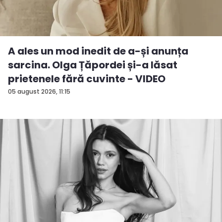
A ales un mod inedit de a-și anunța
sarcina. Olga Țăpordei și-a lăsat
prietenele fără cuvinte - VIDEO
05 august 2026, 11:15