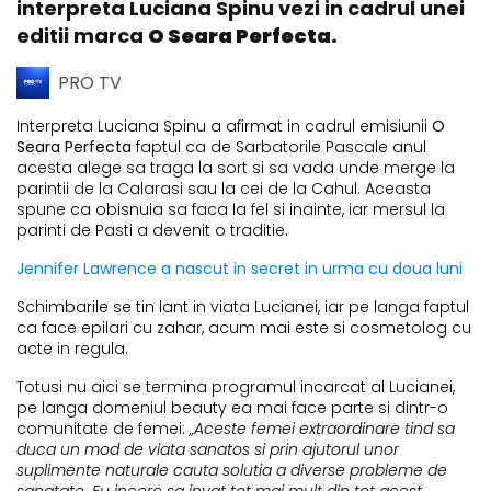
interpreta Luciana Spinu vezi in cadrul unei
editii marca
O Seara Perfecta.
PRO TV
Interpreta Luciana Spinu a afirmat in cadrul emisiunii
O
Seara Perfecta
faptul ca de Sarbatorile Pascale anul
acesta alege sa traga la sort si sa vada unde merge la
parintii de la Calarasi sau la cei de la Cahul. Aceasta
spune ca obisnuia sa faca la fel si inainte, iar mersul la
parinti de Pasti a devenit o traditie.
Jennifer Lawrence a nascut in secret in urma cu doua luni
Schimbarile se tin lant in viata Lucianei, iar pe langa faptul
ca face epilari cu zahar, acum mai este si cosmetolog cu
acte in regula.
Totusi nu aici se termina programul incarcat al Lucianei,
pe langa domeniul beauty ea mai face parte si dintr-o
comunitate de femei:
„Aceste femei extraordinare tind sa
duca un mod de viata sanatos si prin ajutorul unor
suplimente naturale cauta solutia a diverse probleme de