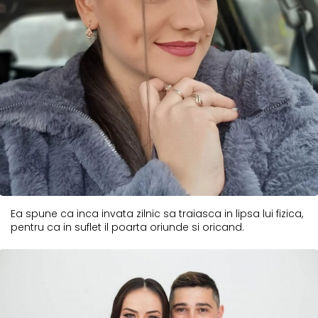
Ea spune ca inca invata zilnic sa traiasca in lipsa lui fizica,
pentru ca in suflet il poarta oriunde si oricand.