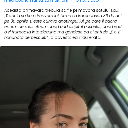
mea icoana sfanta, La multi ani” - FOTO/VIDEO
Aceasta primavara trebuia sa fie primavara sotului sau:
„Trebuia sa fie primavara lui. Urma sa implineasca 35 de ani
pe 30 aprilie si este cumva anotimpul lui, pe care il adora
enorm de mult. Acum cand aud ciripitul pasarilor, cand vad
o zi frumoasa intotdeauna ma gandesc ca el ar fi zis: „E o zi
minunata de pescuit.” ,
a povestit ea indurerata.