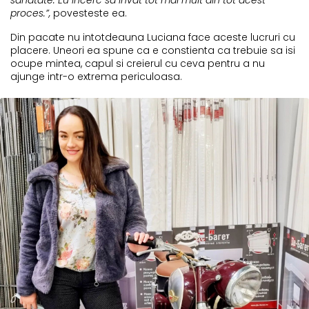
sanatate. Eu incerc sa invat tot mai mult din tot acest
proces.”,
povesteste ea.
Din pacate nu intotdeauna Luciana face aceste lucruri cu
placere. Uneori ea spune ca e constienta ca trebuie sa isi
ocupe mintea, capul si creierul cu ceva pentru a nu
ajunge intr-o extrema periculoasa.