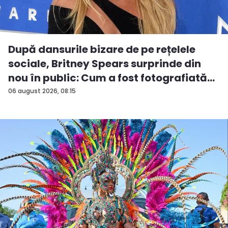
După dansurile bizare de pe rețelele
sociale, Britney Spears surprinde din
nou în public: Cum a fost fotografiată
î...
06 august 2026, 08:15