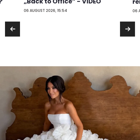
?
„Back to Office” - VIDEO
re
...
06 AUGUST 2026, 15:54
06 