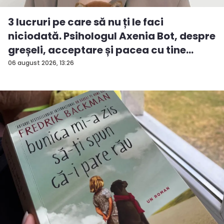
3 lucruri pe care să nu ți le faci
niciodată. Psihologul Axenia Bot, despre
greșeli, acceptare și pacea cu tine
însu...
06 august 2026, 13:26