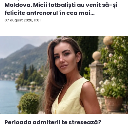
Moldova. Micii fotbaliști au venit să-și
felicite antrenorul în cea mai
importan...
07 august 2026, 11:01
Perioada admiterii te stresează?