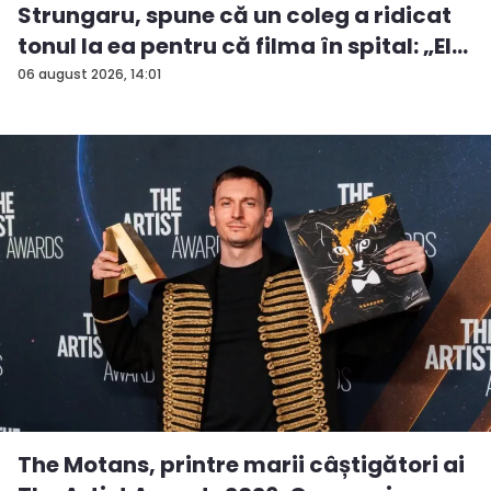
Strungaru, spune că un coleg a ridicat
tonul la ea pentru că filma în spital: „El
a...
06 august 2026, 14:01
The Motans, printre marii câștigători ai