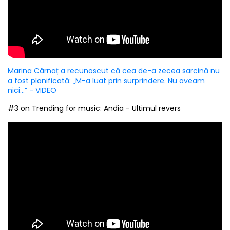
Marina Cârnaț a recunoscut că cea de-a zecea sarcină nu
a fost planificată: „M-a luat prin surprindere. Nu aveam
nici...” - VIDEO
#3 on Trending for music: Andia - Ultimul revers