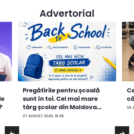
Advertorial
Ce
Pregătirile pentru școală
ie
că
sunt în toi. Cel mai mare
?
târg școlar din Moldova
05 
con...
07 AUGUST 2026, 18:45