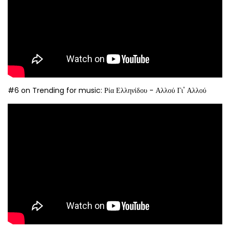
#6 on Trending for music: Ρία Ελληνίδου - Αλλού Γι' Αλλού