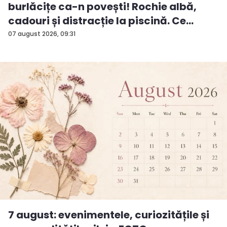
burlăcițe ca-n povești! Rochie albă,
cadouri și distracție la piscină. Ce
surp...
07 august 2026, 09:31
7 august: evenimentele, curiozitățile și