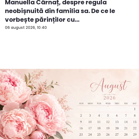
Manuella Cârnaț, despre regula
neobișnuită din familia sa. De ce le
vorbește părinților cu
„dumneavoastră...
06 august 2026, 10:40