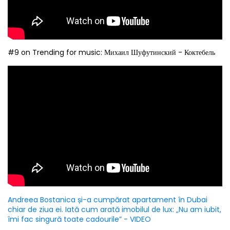
#9 on Trending for music: Михаил Шуфутинский - Коктебель
Andreea Bostanica și-a cumpărat apartament în Dubai
chiar de ziua ei. Iată cum arată imobilul de lux: „Nu am iubit,
îmi fac singură toate cadourile” - VIDEO