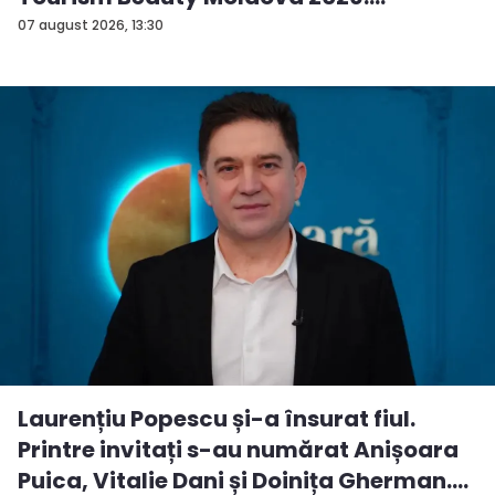
Andreea...
07 august 2026, 13:30
Laurențiu Popescu și-a însurat fiul.
Printre invitați s-au numărat Anișoara
Puica, Vitalie Dani și Doinița Gherman.