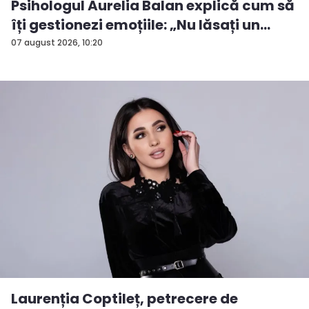
Psihologul Aurelia Balan explică cum să
îți gestionezi emoțiile: „Nu lăsați un
rezu...
07 august 2026, 10:20
Laurenția Coptileț, petrecere de