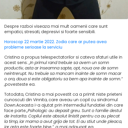
Despre razboi viseaza mai mult oamenii care sunt
empatici, stresati, depresivi si foarte sensibili.
Horoscop 22 martie 2022. Zodia care ar putea avea
probleme serioase la serviciu
Cristina a propus telespectatorilor si cateva sfaturi utile in
acest sens:
„In primul rand trebuie sa avem un somn
productiv, asta ar inseamna sapte, opt, noua ore de somn
neintrerupt. Nu trebuie sa mancam inainte de somn macar
o ora, doua si este obligatoriu sa bem apa inainte de somn.”
,
povesteste ea.
Totodata, Cristina a mai povestit ca a primit niste prieteni
cunoscuti din Vinnita, care aveau un copil cu sindromul
Down.
Aceasta i-a ajutat prin intermediul fundatiei din care
face parte:
„Psihologic au depasit greu. Sunt o familie destul
de instarita. Copilul este absolut linistit pentru ca au plecat
la timp, iar mama a avut grija de tot. Ei au stiut unde pleaca,
iar asta este foarte bine.” ,
a mai adaugat ea.