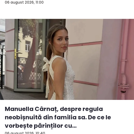
06 august 2026, 11:00
Manuella Cârnaț, despre regula
neobișnuită din familia sa. De ce le
vorbește părinților cu
06 august 2026, 10:40