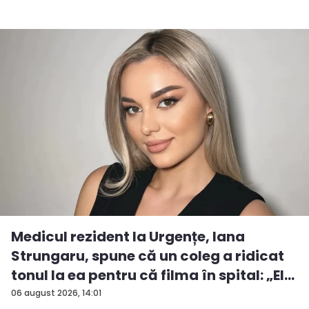
Medicul rezident la Urgențe, Iana
Strungaru, spune că un coleg a ridicat
tonul la ea pentru că filma în spital: „El
a...
06 august 2026, 14:01