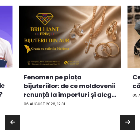
Ce
Fenomen pe piața
ie
că
bijuteriilor: de ce moldovenii
?
renunță la importuri și aleg
05 
...
06 AUGUST 2026, 12:31