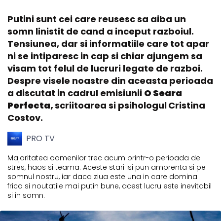
Putini sunt cei care reusesc sa aiba un
somn linistit de cand a inceput razboiul.
Tensiunea, dar si informatiile care tot apar
ni se intiparesc in cap si chiar ajungem sa
visam tot felul de lucruri legate de razboi.
Despre visele noastre din aceasta perioada
a discutat in cadrul emisiunii
O Seara
Perfecta,
scriitoarea si psihologul
Cristina
Costov.
PRO TV
Majoritatea oamenilor trec acum printr-o perioada de
stres, haos si teama. Aceste stari isi pun amprenta si pe
somnul nostru, iar daca ziua este una in care domina
frica si noutatile mai putin bune, acest lucru este inevitabil
si in somn.