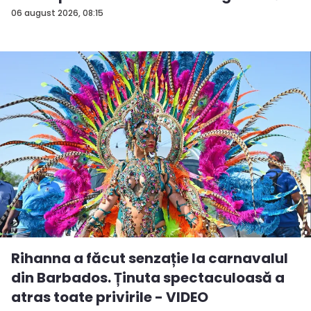
î...
06 august 2026, 08:15
Rihanna a făcut senzație la carnavalul
din Barbados. Ținuta spectaculoasă a
atras toate privirile - VIDEO