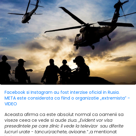
Facebook si Instagram au fost interzise oficial in Rusia.
META este considerata ca fiind o organizatie „extremista” -
VIDEO
Aceasta afirma ca este absolut normal ca oamenii sa
viseze ceea ce vede si aude ziua:
„Evident vor visa
presedintele pe care zilnic il vede la televizor sau diferite
lucruri urate - tancuri,rachete, avioane.” ,
a mentionat