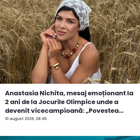
Anastasia Nichita, mesaj emoționant la
2 ani de la Jocurile Olimpice unde a
devenit vicecampioană: „Povestea
mea...
10 august 2026, 08:45