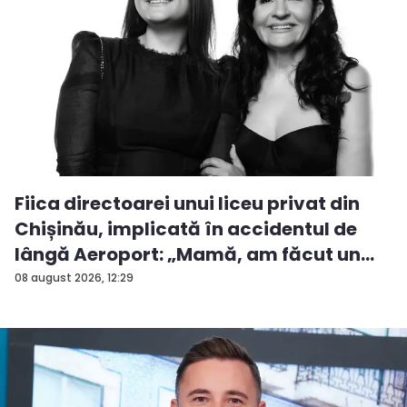
Fiica directoarei unui liceu privat din
Chișinău, implicată în accidentul de
lângă Aeroport: „Mamă, am făcut un
ac...
08 august 2026, 12:29