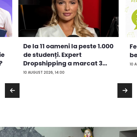
De la 11 oameni la peste 1.000
Fe
ie
de studenți. Expert
be
?
Dropshipping a marcat 3
10 
an...
10 AUGUST 2026, 14:00