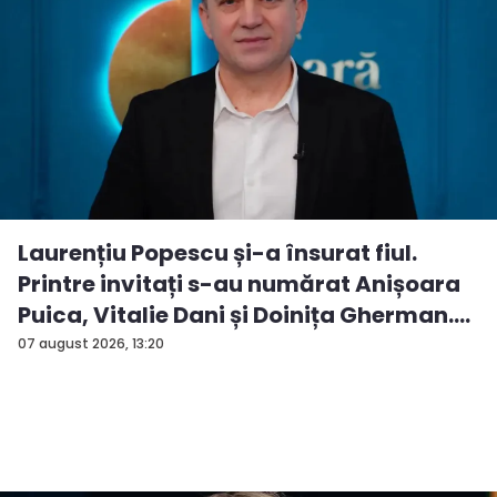
Laurențiu Popescu și-a însurat fiul.
Printre invitați s-au numărat Anișoara
Puica, Vitalie Dani și Doinița Gherman.
P...
07 august 2026, 13:20