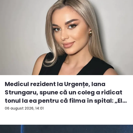
Medicul rezident la Urgențe, Iana
Strungaru, spune că un coleg a ridicat
tonul la ea pentru că filma în spital: „El
a...
06 august 2026, 14:01