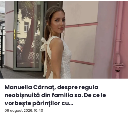
Manuella Cârnaț, despre regula
neobișnuită din familia sa. De ce le
vorbește părinților cu
„dumneavoastră...
06 august 2026, 10:40