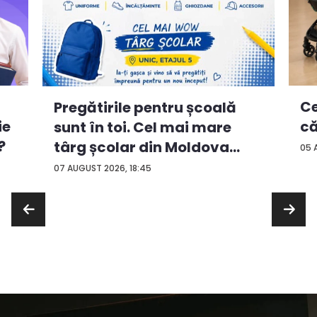
Ce
Pregătirile pentru școală
ie
că
sunt în toi. Cel mai mare
?
târg școlar din Moldova
05 
con...
07 AUGUST 2026, 18:45