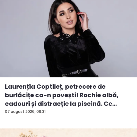
Laurenția Coptileț, petrecere de
burlăcițe ca-n povești! Rochie albă,
cadouri și distracție la piscină. Ce
surp...
07 august 2026, 09:31