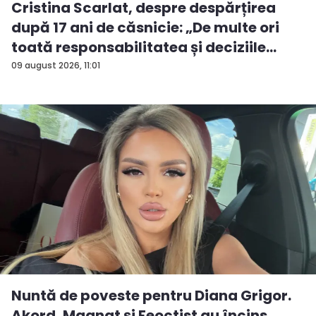
Cristina Scarlat, despre despărțirea
după 17 ani de căsnicie: „De multe ori
toată responsabilitatea și deciziile
erau...
09 august 2026, 11:01
Nuntă de poveste pentru Diana Grigor.
Akord, Magnat și Feoctist au încins