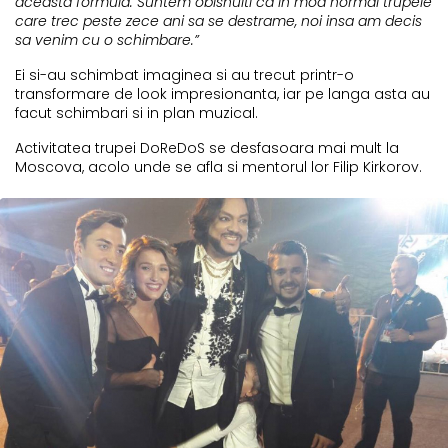
aceasta formula. Suntem obisnuiti ca in mod normal trupele
care trec peste zece ani sa se destrame, noi insa am decis
sa venim cu o schimbare.”
Ei si-au schimbat imaginea si au trecut printr-o
transformare de look impresionanta, iar pe langa asta au
facut schimbari si in plan muzical.
Activitatea trupei DoReDoS se desfasoara mai mult la
Moscova, acolo unde se afla si mentorul lor Filip Kirkorov.