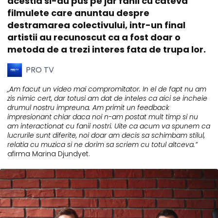
acestia si-au pus pe jar fanii cu cateva
filmulete care anuntau despre
destramarea colectivului, intr-un final
artistii au recunoscut ca a fost doar o
metoda de a trezi interes fata de trupa lor.
PRO TV
„Am facut un video mai compromitator. In el de fapt nu am
zis nimic cert, dar totusi am dat de inteles ca aici se incheie
drumul nostru impreuna. Am primit un feedback
impresionant chiar daca noi n-am postat mult timp si nu
am interactionat cu fanii nostri. Uite ca acum va spunem ca
lucrurile sunt diferite, noi doar am decis sa schimbam stilul,
relatia cu muzica si ne dorim sa scriem cu totul altceva.”
afirma Marina Djundyet.