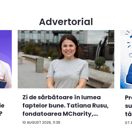
Advertorial
Zi de sărbătoare în lumea
Pr
ie
faptelor bune. Tatiana Rusu,
su
?
fondatoarea MCharity,
tâ
oma...
co
10 AUGUST 2026, 11:35
07 