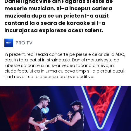
Daniel Ignat vine din Fagaras si este de
meserie muzician. Si-a inceput cariera
muzicala dupa ce un prieten l-a auzit
cantand la o seara de karaoke si l-a
incurajat sa exploreze acest talent.
PRO TV
In prezent, realizeaza concerte pe piesele celor de la ADC,
atat in tara, cat si in strainatate. Daniel marturiseste ca
iubeste sa cante si nu s-ar vedea facand altceva, in
ciuda faptului ca in urma cu ceva timp si-a pierdut auzul,
fiind nevoit sa foloseasca proteze auditive.