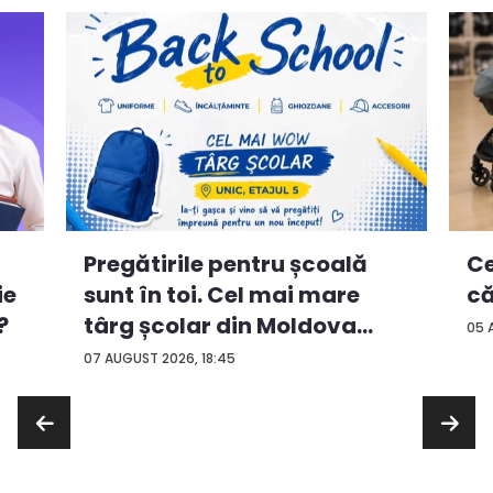
Ce
Pregătirile pentru școală
ie
că
sunt în toi. Cel mai mare
?
târg școlar din Moldova
05 
con...
07 AUGUST 2026, 18:45