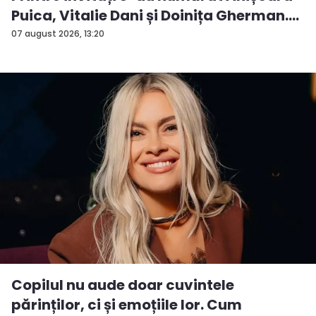
Puica, Vitalie Dani și Doinița Gherman.
P...
07 august 2026, 13:20
Copilul nu aude doar cuvintele
părinților, ci și emoțiile lor. Cum