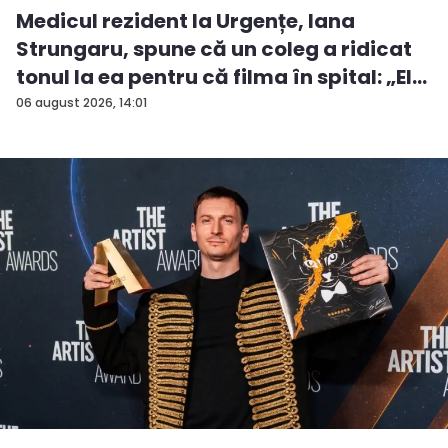
Medicul rezident la Urgențe, Iana
Strungaru, spune că un coleg a ridicat
tonul la ea pentru că filma în spital: „El
a...
06 august 2026, 14:01