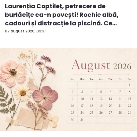
Laurenția Coptileț, petrecere de
burlăcițe ca-n povești! Rochie albă,
cadouri și distracție la piscină. Ce
surp...
07 august 2026, 09:31