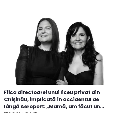
Fiica directoarei unui liceu privat din
Chișinău, implicată în accidentul de
lângă Aeroport: „Mamă, am făcut un
08 august 2026, 12:29