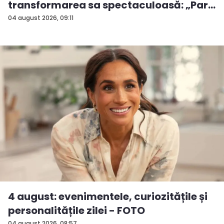
transformarea sa spectaculoasă: „Par
...
04 august 2026, 09:11
4 august: evenimentele, curiozitățile și
personalitățile zilei - FOTO
04 august 2026, 08:57