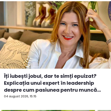
Îți iubești jobul, dar te simți epuizat?
Explicația unui expert în leadership
despre cum pasiunea pentru muncă
po...
04 august 2026, 15:15