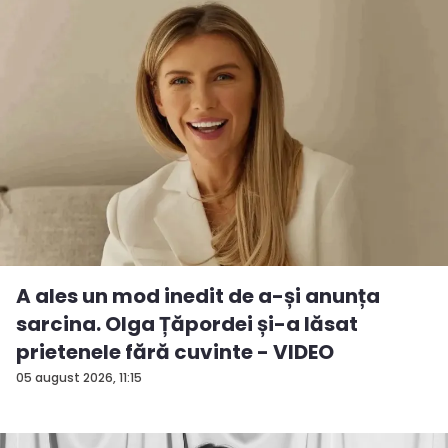
A ales un mod inedit de a-și anunța
sarcina. Olga Țăpordei și-a lăsat
prietenele fără cuvinte - VIDEO
05 august 2026, 11:15