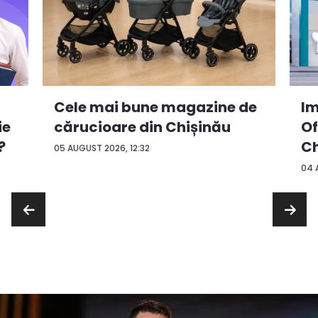
Cele mai bune magazine de
Im
ie
cărucioare din Chișinău
Of
?
Ch
05 AUGUST 2026, 12:32
04 